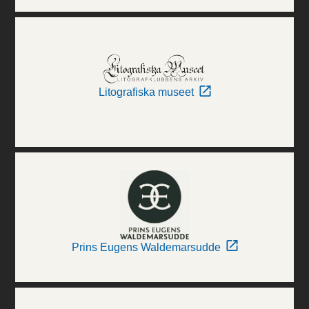
Litografiska museet
Prins Eugens Waldemarsudde