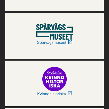
Spårvägsmuseet
Kvinnohistoriska