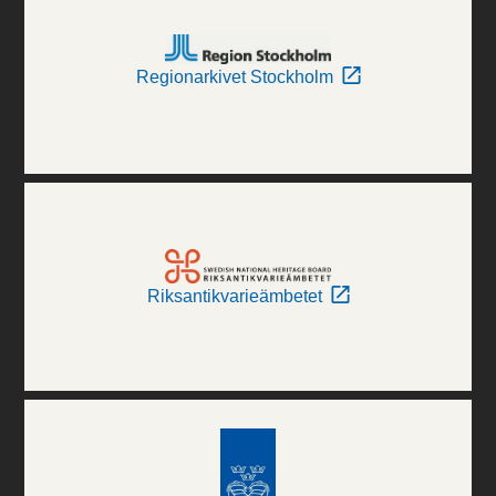
Regionarkivet Stockholm
Riksantikvarieämbetet