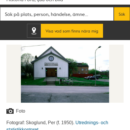
Fritextsök
Sök
Visa vad som finns nära mig
Foto
Fotograf: Skoglund, Per (f. 1950).
Utrednings- och
statistikkontoret