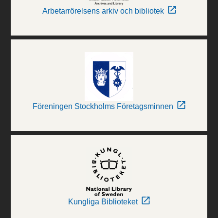
Arbetarrörelsens arkiv och bibliotek
Föreningen Stockholms Företagsminnen
Kungliga Biblioteket