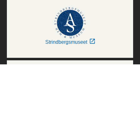
Strindbergsmuseet
Thielska Galleriet