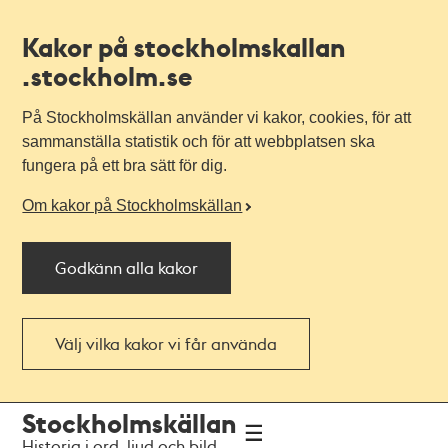
Kakor på stockholmskallan
.stockholm.se
På Stockholmskällan använder vi kakor, cookies, för att
sammanställa statistik och för att webbplatsen ska
fungera på ett bra sätt för dig.
Om kakor på Stockholmskällan
Godkänn alla kakor
Välj vilka kakor vi får använda
Till
Till
Stockholmskällan
navigationen
huvudinnehållet
Historia i ord, ljud och bild