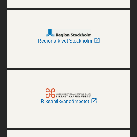
Regionarkivet Stockholm
Riksantikvarieämbetet