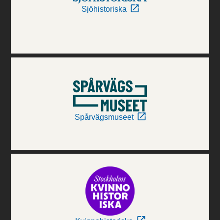
Sjöhistoriska
Spårvägsmuseet