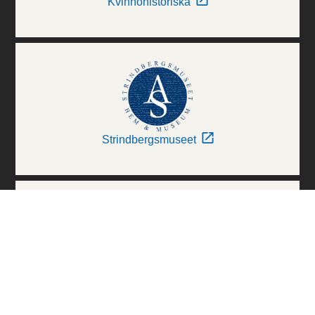
Kvinnohistoriska
Strindbergsmuseet
Thielska Galleriet