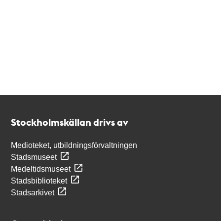
Kontakt
Stockholmskällan
Stockholmskällan drivs av
Medioteket, utbildningsförvaltningen
Stadsmuseet
Medeltidsmuseet
Stadsbiblioteket
Stadsarkivet