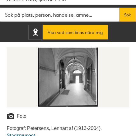
Fritextsök
Sök
Visa vad som finns nära mig
Foto
Fotograf: Petersens, Lennart af (1913-2004).
Stadsmuseet