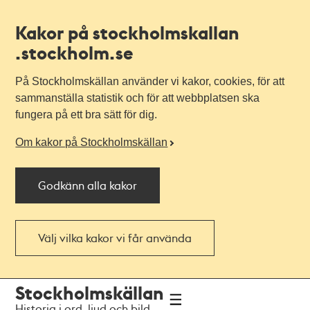
Kakor på stockholmskallan
.stockholm.se
På Stockholmskällan använder vi kakor, cookies, för att
sammanställa statistik och för att webbplatsen ska
fungera på ett bra sätt för dig.
Om kakor på Stockholmskällan
Godkänn alla kakor
Välj vilka kakor vi får använda
Till
Till
Stockholmskällan
navigationen
huvudinnehållet
Historia i ord, ljud och bild