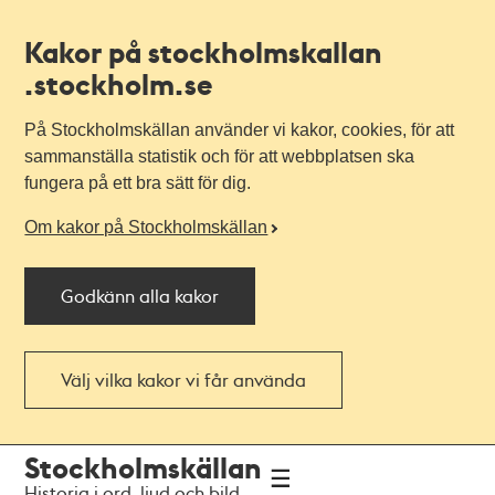
Kakor på stockholmskallan
.stockholm.se
På Stockholmskällan använder vi kakor, cookies, för att
sammanställa statistik och för att webbplatsen ska
fungera på ett bra sätt för dig.
Om kakor på Stockholmskällan
Godkänn alla kakor
Välj vilka kakor vi får använda
Till
Till
Stockholmskällan
navigationen
huvudinnehållet
Historia i ord, ljud och bild