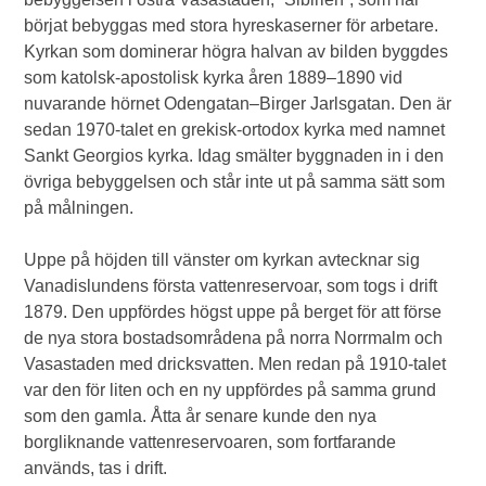
börjat bebyggas med stora hyreskaserner för arbetare.
Kyrkan som dominerar högra halvan av bilden byggdes
som katolsk-apostolisk kyrka åren 1889–1890 vid
nuvarande hörnet Odengatan–Birger Jarlsgatan. Den är
sedan 1970-talet en grekisk-ortodox kyrka med namnet
Sankt Georgios kyrka. Idag smälter byggnaden in i den
övriga bebyggelsen och står inte ut på samma sätt som
på målningen.
Uppe på höjden till vänster om kyrkan avtecknar sig
Vanadislundens första vattenreservoar, som togs i drift
1879. Den uppfördes högst uppe på berget för att förse
de nya stora bostadsområdena på norra Norrmalm och
Vasastaden med dricksvatten. Men redan på 1910-talet
var den för liten och en ny uppfördes på samma grund
som den gamla. Åtta år senare kunde den nya
borgliknande vattenreservoaren, som fortfarande
används, tas i drift.