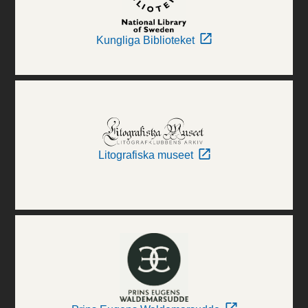
Kungliga Biblioteket
Litografiska museet