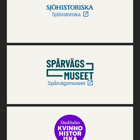
Sjöhistoriska
Spårvägsmuseet