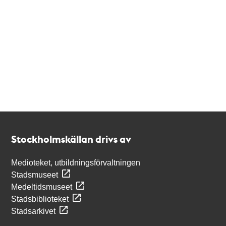
Kontakt
Stockholmskällan
Stockholmskällan drivs av
Medioteket, utbildningsförvaltningen
Stadsmuseet
Medeltidsmuseet
Stadsbiblioteket
Stadsarkivet