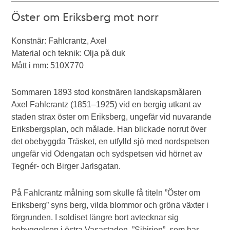
Öster om Eriksberg mot norr
Konstnär: Fahlcrantz, Axel
Material och teknik: Olja på duk
Mått i mm: 510X770
Sommaren 1893 stod konstnären landskapsmålaren
Axel Fahlcrantz (1851–1925) vid en bergig utkant av
staden strax öster om Eriksberg, ungefär vid nuvarande
Eriksbergsplan, och målade. Han blickade norrut över
det obebyggda Träsket, en utfylld sjö med nordspetsen
ungefär vid Odengatan och sydspetsen vid hörnet av
Tegnér- och Birger Jarlsgatan.
På Fahlcrantz målning som skulle få titeln ”Öster om
Eriksberg” syns berg, vilda blommor och gröna växter i
förgrunden. I soldiset längre bort avtecknar sig
bebyggelsen i östra Vasastaden, ”Sibirien”, som har