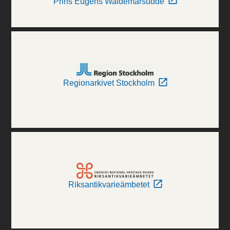
Prins Eugens Waldemarsudde
Regionarkivet Stockholm
Riksantikvarieämbetet