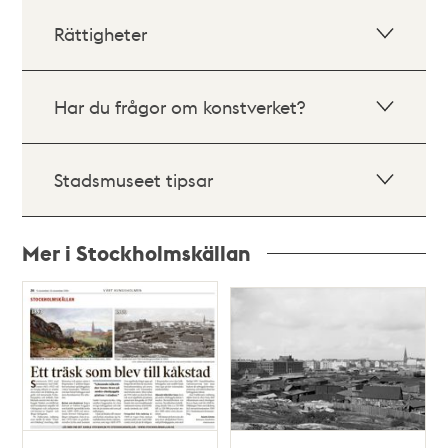
Rättigheter
Har du frågor om konstverket?
Stadsmuseet tipsar
Mer i Stockholmskällan
Relaterade
poster
och
teman