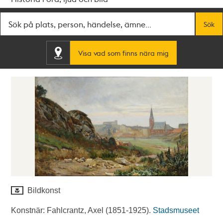
Fritextsök
Sök
Visa vad som finns nära mig
Bildkonst
Konstnär: Fahlcrantz, Axel (1851-1925).
Stadsmuseet