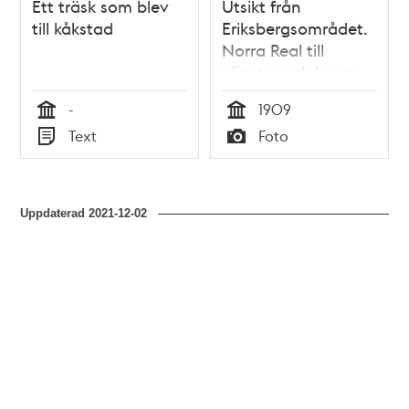
Ett träsk som blev
Utsikt från
till kåkstad
Eriksbergsområdet.
Norra Real till
vänster och husen
vid Odengatan i
-
1909
fonden. Till höger i
Tid
Tid
Text
Foto
bild ligger
Typ
Typ
dåvarande katolsk-
apostoliska kyrkan
Sankt Georgis,
Uppdaterad
2021-12-02
nuvarande grekisk-
ortodoxa kyrkan