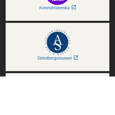
Kvinnohistoriska
Strindbergsmuseet
Thielska Galleriet