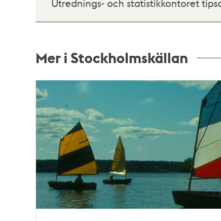
Utrednings- och statistikkontoret tips
Mer i Stockholmskällan
Relaterade
poster
och
teman