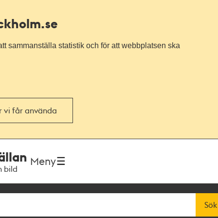
ockholm.se
tt sammanställa statistik och för att webbplatsen ska
or vi får använda
ällan
Meny
h bild
Sök