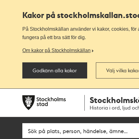
Kakor på stockholmskallan
.st
På Stockholmskällan använder vi kakor, cookies, för a
fungera på ett bra sätt för dig.
Om kakor på Stockholmskällan
Godkänn alla kakor
Välj vilka kak
Till
Till
Stockholmsk
navigationen
huvudinnehållet
Historia i ord, ljud oc
Fritextsök