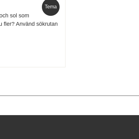
Tema
 och sol som
nnu fler? Använd sökrutan