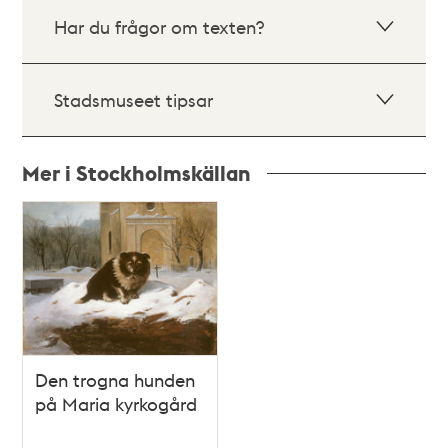
Har du frågor om texten?
Stadsmuseet tipsar
Mer i Stockholmskällan
Relaterade
poster
och
teman
Den trogna hunden
på Maria kyrkogård