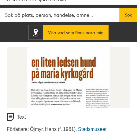
Fritextsök
Sök
Visa vad som finns nära mig
Text
Författare: Öjmyr, Hans (f. 1961).
Stadsmuseet