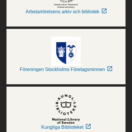
Arbetarrörelsens arkiv och bibliotek
Föreningen Stockholms Företagsminnen
Kungliga Biblioteket