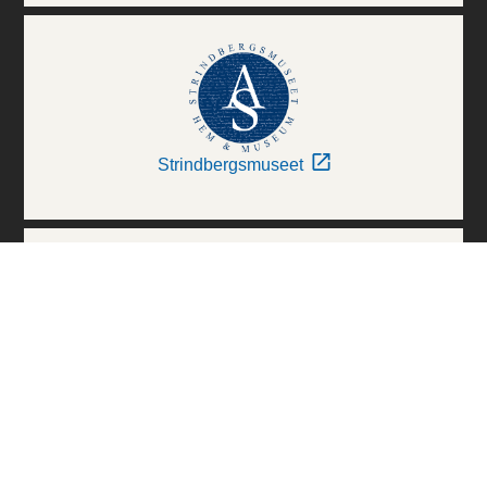
Strindbergsmuseet
Thielska Galleriet