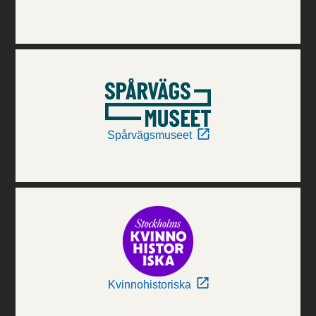
Spårvägsmuseet
Kvinnohistoriska