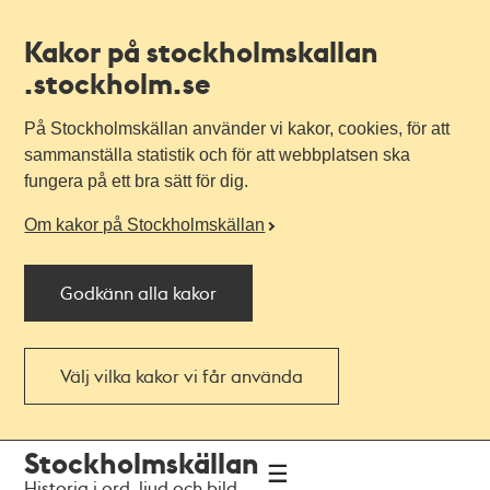
Kakor på stockholmskallan
.stockholm.se
På Stockholmskällan använder vi kakor, cookies, för att
sammanställa statistik och för att webbplatsen ska
fungera på ett bra sätt för dig.
Om kakor på Stockholmskällan
Godkänn alla kakor
Välj vilka kakor vi får använda
Till
Till
Stockholmskällan
navigationen
huvudinnehållet
Historia i ord, ljud och bild