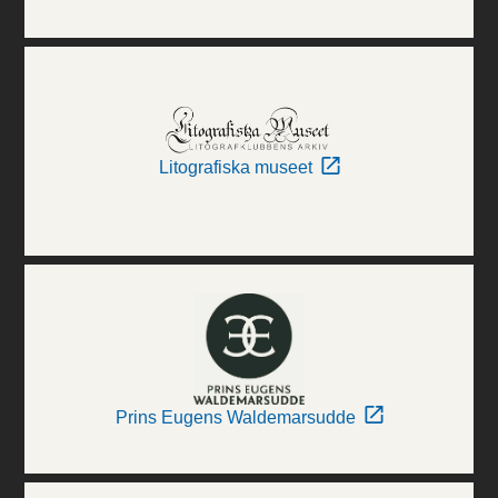
Litografiska museet
Prins Eugens Waldemarsudde