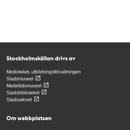
Kontakt
Stockholmskällan
Stockholmskällan drivs av
Medioteket, utbildningsförvaltningen
Stadsmuseet
Medeltidsmuseet
Stadsbiblioteket
Stadsarkivet
Om webbplatsen