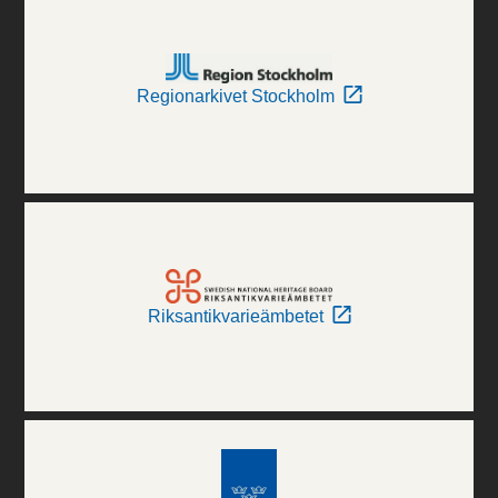
Regionarkivet Stockholm
Riksantikvarieämbetet