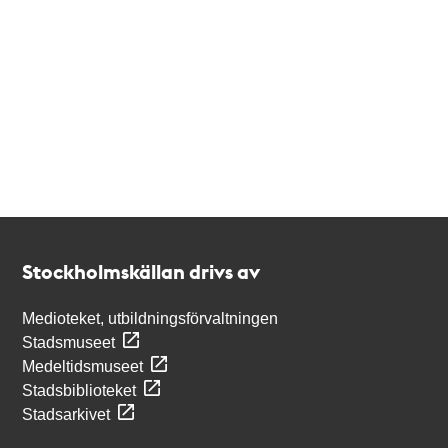
Kontakt
Stockholmskällan
Stockholmskällan drivs av
Medioteket, utbildningsförvaltningen
Stadsmuseet
Medeltidsmuseet
Stadsbiblioteket
Stadsarkivet