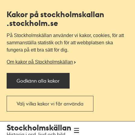
Kakor på stockholmskallan
.stockholm.se
På Stockholmskällan använder vi kakor, cookies, för att
sammanställa statistik och för att webbplatsen ska
fungera på ett bra sätt för dig.
Om kakor på Stockholmskällan
Godkänn alla kakor
Välj vilka kakor vi får använda
Till
Till
Stockholmskällan
navigationen
huvudinnehållet
Historia i ord, ljud och bild