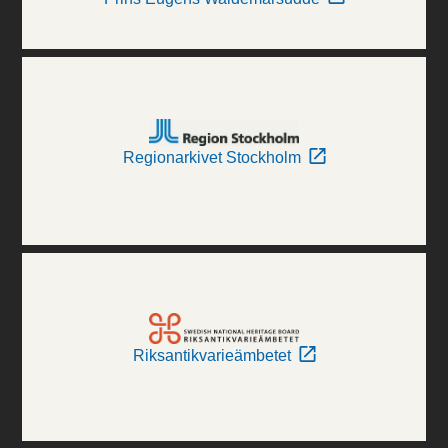
Regionarkivet Stockholm
Riksantikvarieämbetet