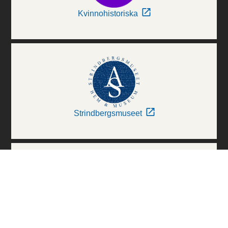
Kvinnohistoriska
Strindbergsmuseet
Thielska Galleriet