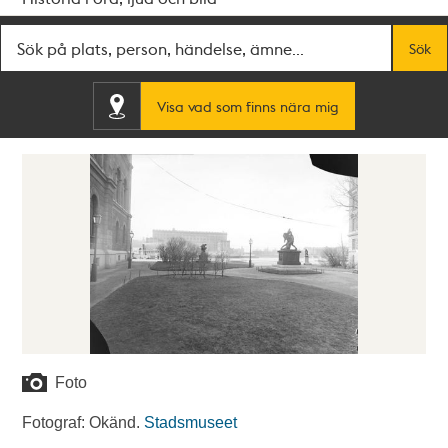
Fritextsök
Sök
Visa vad som finns nära mig
Foto
Fotograf: Okänd.
Stadsmuseet