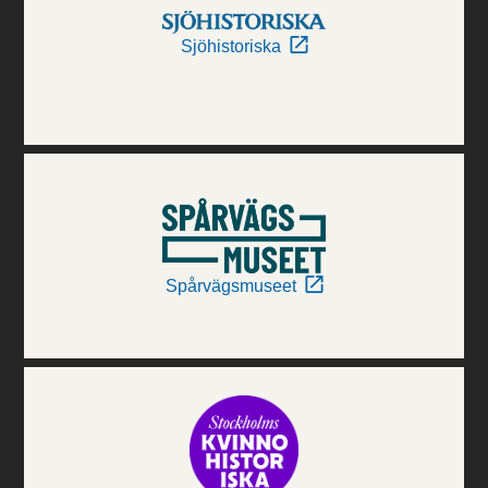
Sjöhistoriska
Spårvägsmuseet