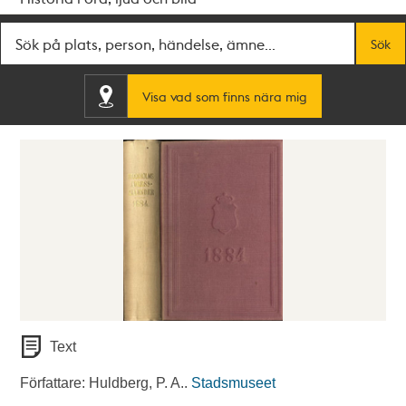
Fritextsök
Sök
Visa vad som finns nära mig
Text
Författare: Huldberg, P. A..
Stadsmuseet