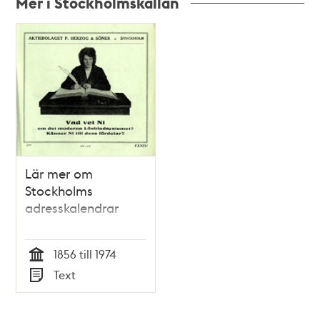
Mer i Stockholmskällan
Relaterade
poster
och
teman
Lär mer om
Stockholms
adresskalendrar
1856 till 1974
Tid
Text
Typ