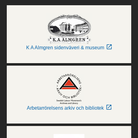
K A Almgren sidenväveri & museum
Arbetarrörelsens arkiv och bibliotek