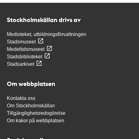
Kontakt
Stockholmskällan
Stockholmskällan drivs av
Medioteket, utbildningsförvaltningen
Stadsmuseet
Medeltidsmuseet
Stadsbiblioteket
Stadsarkivet
Om webbplatsen
Kontakta oss
Om Stockholmskällan
Tillgänglighetsredogörelse
Om kakor på webbplatsen