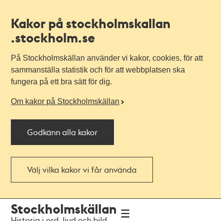
Kakor på stockholmskallan
.stockholm.se
På Stockholmskällan använder vi kakor, cookies, för att
sammanställa statistik och för att webbplatsen ska
fungera på ett bra sätt för dig.
Om kakor på Stockholmskällan
Godkänn alla kakor
Välj vilka kakor vi får använda
Till
Till
Stockholmskällan
navigationen
huvudinnehållet
Historia i ord, ljud och bild