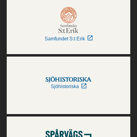
Samfundet S:t Erik
Sjöhistoriska