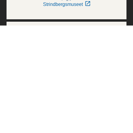
Strindbergsmuseet
Thielska Galleriet
Världskulturmuseerna