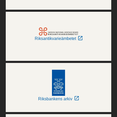
Riksantikvarieämbetet
Riksbankens arkiv