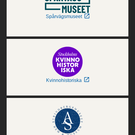
Spårvägsmuseet
Kvinnohistoriska