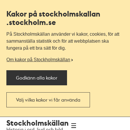
Kakor på stockholmskallan
.stockholm.se
På Stockholmskällan använder vi kakor, cookies, för att
sammanställa statistik och för att webbplatsen ska
fungera på ett bra sätt för dig.
Om kakor på Stockholmskällan
Godkänn alla kakor
Välj vilka kakor vi får använda
Till
Till
Stockholmskällan
navigationen
huvudinnehållet
Historia i ord, ljud och bild