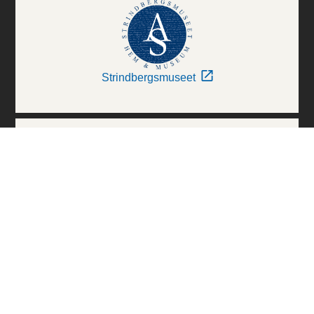
Strindbergsmuseet
Thielska Galleriet