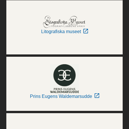
Litografiska museet
Prins Eugens Waldemarsudde