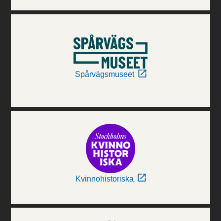
Spårvägsmuseet
Kvinnohistoriska