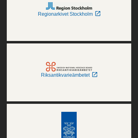
Regionarkivet Stockholm
Riksantikvarieämbetet