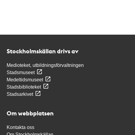
Kontakt
Stockholmskällan
Stockholmskällan drivs av
Medioteket, utbildningsförvaltningen
Stadsmuseet
Medeltidsmuseet
Stadsbiblioteket
Stadsarkivet
Om webbplatsen
Kontakta oss
Om Stockholmskällan