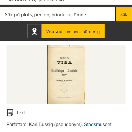
Fritextsök
Sök
Visa vad som finns nära mig
Text
Författare: Karl Bussig (pseudonym).
Stadsmuseet