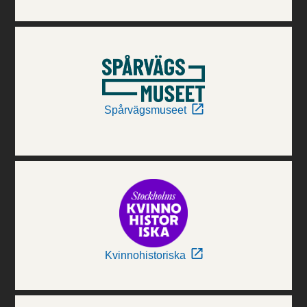
Spårvägsmuseet
Kvinnohistoriska