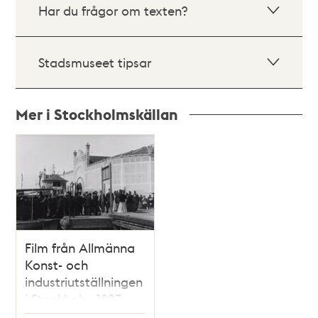
Har du frågor om texten?
Stadsmuseet tipsar
Mer i Stockholmskällan
Relaterade
poster
och
teman
Film från Allmänna
Konst- och
industriutställningen
i Stockholm 1897
(Jubileumsutställningen)