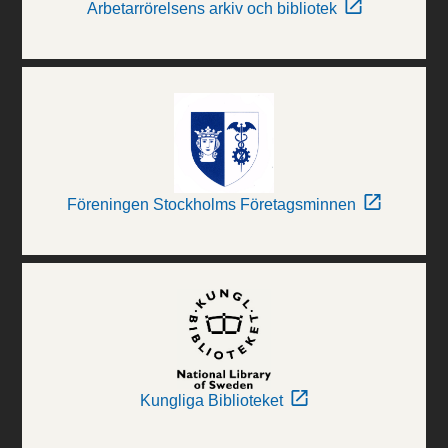
Arbetarrörelsens arkiv och bibliotek
Föreningen Stockholms Företagsminnen
Kungliga Biblioteket