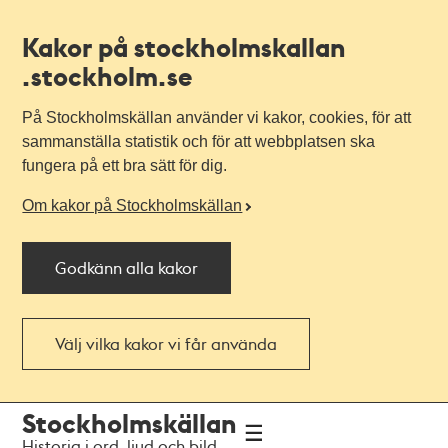
Kakor på stockholmskallan
.stockholm.se
På Stockholmskällan använder vi kakor, cookies, för att
sammanställa statistik och för att webbplatsen ska
fungera på ett bra sätt för dig.
Om kakor på Stockholmskällan
Godkänn alla kakor
Välj vilka kakor vi får använda
Till
Till
Stockholmskällan
navigationen
huvudinnehållet
Historia i ord, ljud och bild