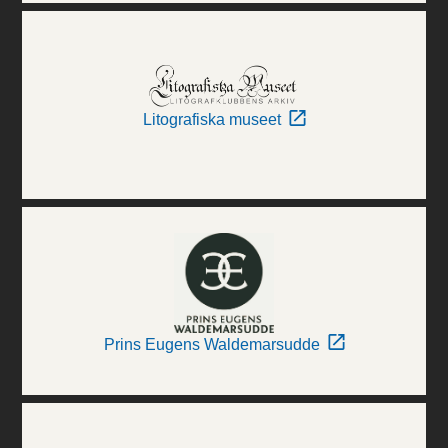
Litografiska museet
Prins Eugens Waldemarsudde