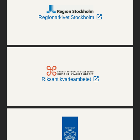
Regionarkivet Stockholm
Riksantikvarieämbetet