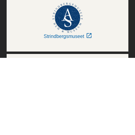
Strindbergsmuseet
Thielska Galleriet