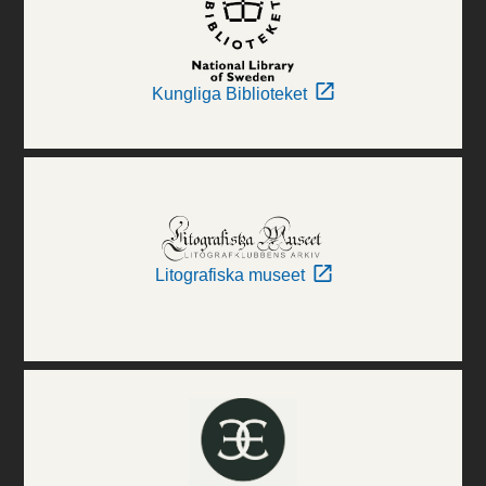
Kungliga Biblioteket
Litografiska museet