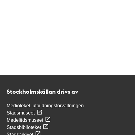
Kontakt
Stockholmskällan
Stockholmskällan drivs av
Medioteket, utbildningsförvaltningen
Stadsmuseet
Medeltidsmuseet
Stadsbiblioteket
Stadsarkivet