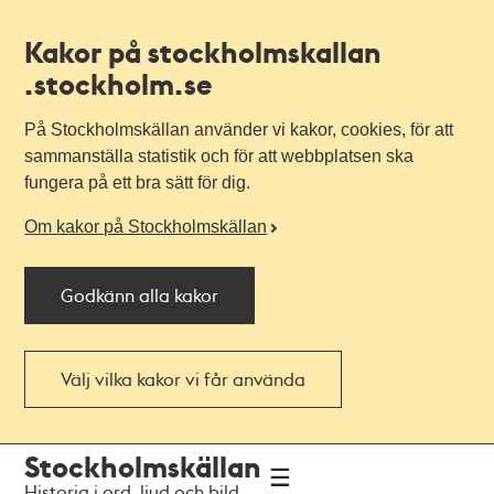
Kakor på stockholmskallan
.stockholm.se
På Stockholmskällan använder vi kakor, cookies, för att
sammanställa statistik och för att webbplatsen ska
fungera på ett bra sätt för dig.
Om kakor på Stockholmskällan
Godkänn alla kakor
Välj vilka kakor vi får använda
Till
Till
Stockholmskällan
navigationen
huvudinnehållet
Historia i ord, ljud och bild