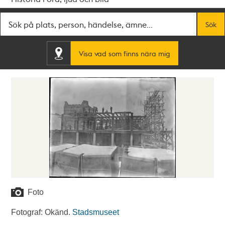
Fritextsök
Sök
Visa vad som finns nära mig
Foto
Fotograf: Okänd.
Stadsmuseet