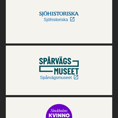
Sjöhistoriska
Spårvägsmuseet