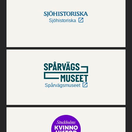
Sjöhistoriska
Spårvägsmuseet