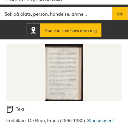
Fritextsök
Sök
Visa vad som finns nära mig
Text
Författare: De Brun, Frans (1866-1930).
Stadsmuseet