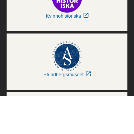
Kvinnohistoriska
Strindbergsmuseet
Thielska Galleriet