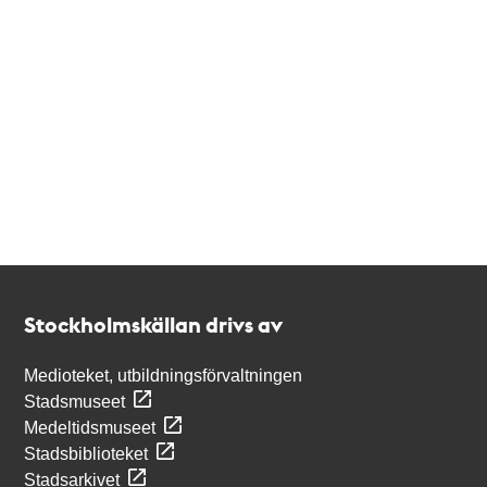
Kontakt
Stockholmskällan
Stockholmskällan drivs av
Medioteket, utbildningsförvaltningen
Stadsmuseet
Medeltidsmuseet
Stadsbiblioteket
Stadsarkivet