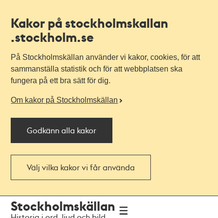
Kakor på stockholmskallan
.stockholm.se
På Stockholmskällan använder vi kakor, cookies, för att
sammanställa statistik och för att webbplatsen ska
fungera på ett bra sätt för dig.
Om kakor på Stockholmskällan
Godkänn alla kakor
Välj vilka kakor vi får använda
Till
Till
Stockholmskällan
navigationen
huvudinnehållet
Historia i ord, ljud och bild