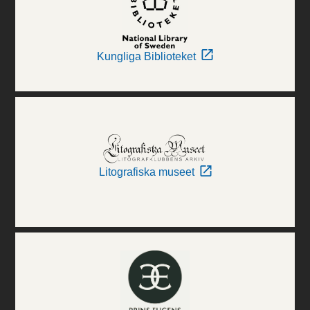
Kungliga Biblioteket
Litografiska museet