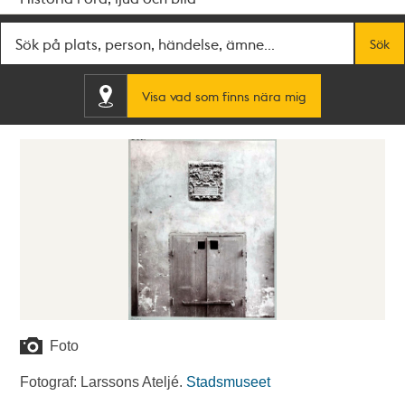
Fritextsök
Sök
Visa vad som finns nära mig
Foto
Fotograf: Larssons Ateljé.
Stadsmuseet