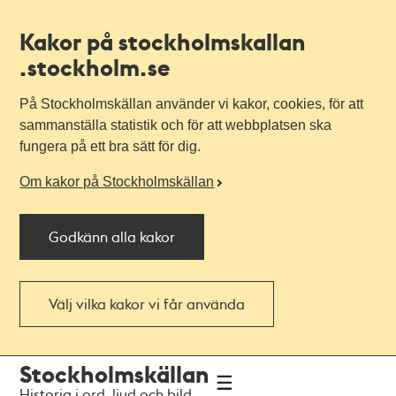
Kakor på stockholmskallan
.stockholm.se
På Stockholmskällan använder vi kakor, cookies, för att
sammanställa statistik och för att webbplatsen ska
fungera på ett bra sätt för dig.
Om kakor på Stockholmskällan
Godkänn alla kakor
Välj vilka kakor vi får använda
Till
Till
Stockholmskällan
navigationen
huvudinnehållet
Historia i ord, ljud och bild