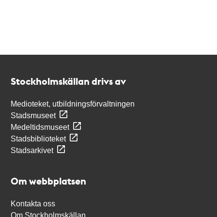
Kontakt
Stockholmskällan
Stockholmskällan drivs av
Medioteket, utbildningsförvaltningen
Stadsmuseet
Medeltidsmuseet
Stadsbiblioteket
Stadsarkivet
Om webbplatsen
Kontakta oss
Om Stockholmskällan