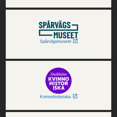
Spårvägsmuseet
Kvinnohistoriska