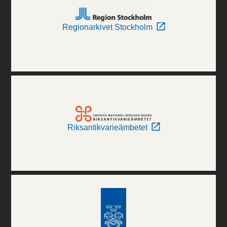
Regionarkivet Stockholm
Riksantikvarieämbetet