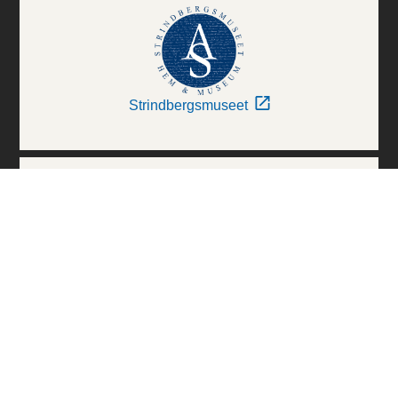
Strindbergsmuseet
Thielska Galleriet