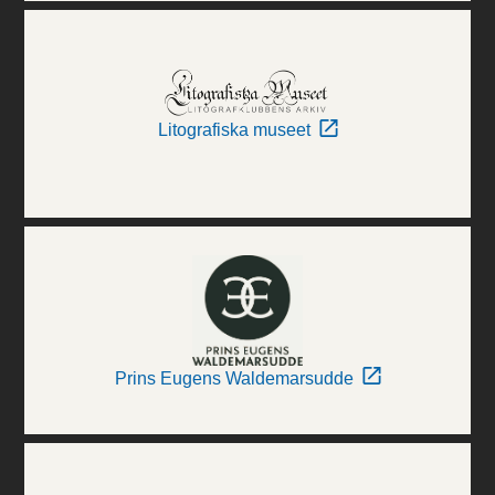
Litografiska museet
Prins Eugens Waldemarsudde