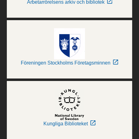
Arbetarrörelsens arkiv och bibliotek
Föreningen Stockholms Företagsminnen
Kungliga Biblioteket