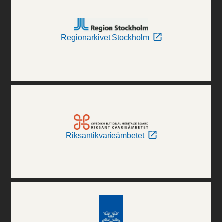
Regionarkivet Stockholm
Riksantikvarieämbetet