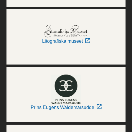
Litografiska museet
Prins Eugens Waldemarsudde