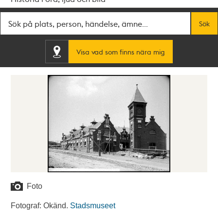
Fritextsök
Sök
Visa vad som finns nära mig
Foto
Fotograf: Okänd.
Stadsmuseet