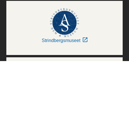
Strindbergsmuseet
Thielska Galleriet