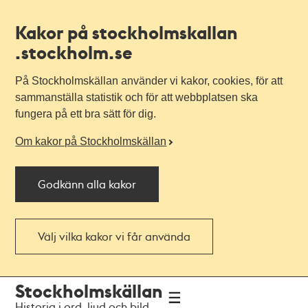
Kakor på stockholmskallan
.stockholm.se
På Stockholmskällan använder vi kakor, cookies, för att
sammanställa statistik och för att webbplatsen ska
fungera på ett bra sätt för dig.
Om kakor på Stockholmskällan
Godkänn alla kakor
Välj vilka kakor vi får använda
Till
Till
Stockholmskällan
navigationen
huvudinnehållet
Historia i ord, ljud och bild