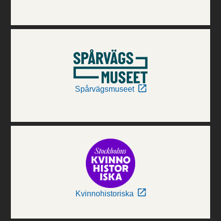
Spårvägsmuseet
Kvinnohistoriska