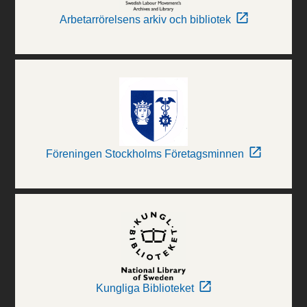
Arbetarrörelsens arkiv och bibliotek
Föreningen Stockholms Företagsminnen
Kungliga Biblioteket