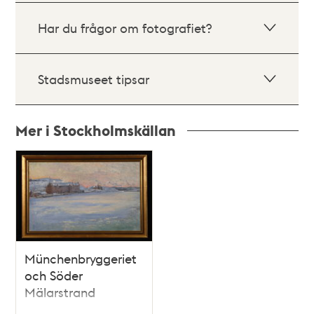
Har du frågor om fotografiet?
Stadsmuseet tipsar
Mer i Stockholmskällan
Relaterade
poster
och
teman
Münchenbryggeriet
och Söder
Mälarstrand