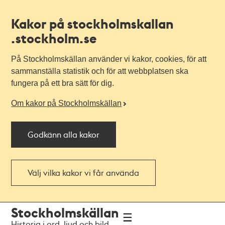
Kakor på stockholmskallan
.stockholm.se
På Stockholmskällan använder vi kakor, cookies, för att
sammanställa statistik och för att webbplatsen ska
fungera på ett bra sätt för dig.
Om kakor på Stockholmskällan
Godkänn alla kakor
Välj vilka kakor vi får använda
Till
Till
Stockholmskällan
navigationen
huvudinnehållet
Historia i ord, ljud och bild