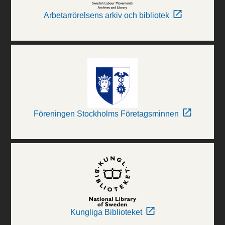
Arbetarrörelsens arkiv och bibliotek
Föreningen Stockholms Företagsminnen
Kungliga Biblioteket