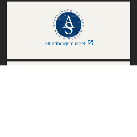
Strindbergsmuseet
Thielska Galleriet