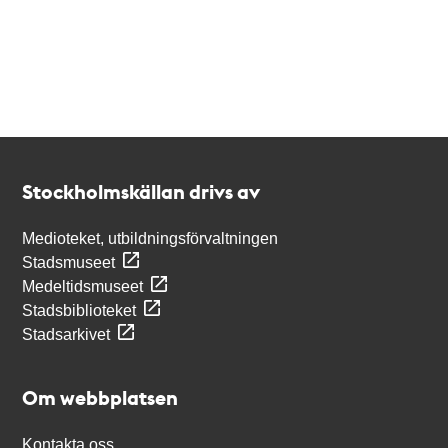
Kontakt
Stockholmskällan
Stockholmskällan drivs av
Medioteket, utbildningsförvaltningen
Stadsmuseet
Medeltidsmuseet
Stadsbiblioteket
Stadsarkivet
Om webbplatsen
Kontakta oss