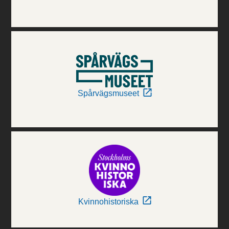
Spårvägsmuseet
Kvinnohistoriska