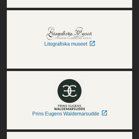
Litografiska museet
Prins Eugens Waldemarsudde