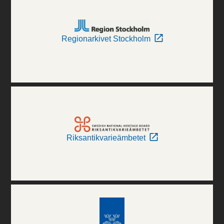
Regionarkivet Stockholm
Riksantikvarieämbetet