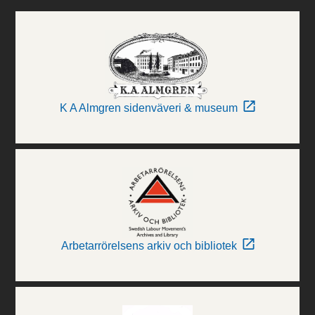
K A Almgren sidenväveri & museum
Arbetarrörelsens arkiv och bibliotek