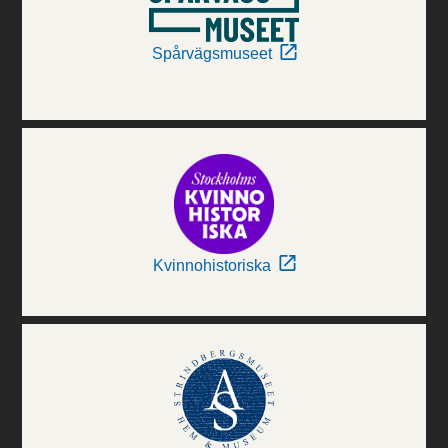
Spårvägsmuseet
Kvinnohistoriska