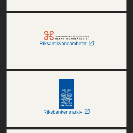
Riksantikvarieämbetet
Riksbankens arkiv