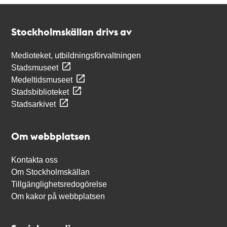
Kontakt
Stockholmskällan
Stockholmskällan drivs av
Medioteket, utbildningsförvaltningen
Stadsmuseet
Medeltidsmuseet
Stadsbiblioteket
Stadsarkivet
Om webbplatsen
Kontakta oss
Om Stockholmskällan
Tillgänglighetsredogörelse
Om kakor på webbplatsen