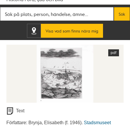
Fritextsök
Sök
Visa vad som finns nära mig
Text
Författare: Brynja, Elisabeth (f. 1946).
Stadsmuseet