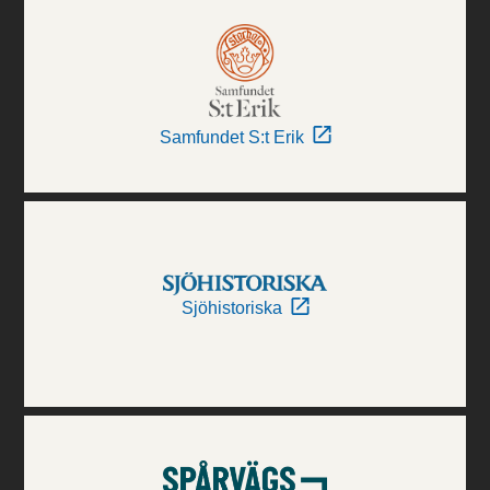
Samfundet S:t Erik
Sjöhistoriska