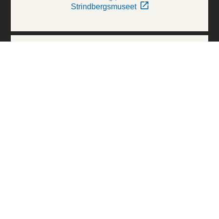
Strindbergsmuseet
Thielska Galleriet
Världskulturmuseerna