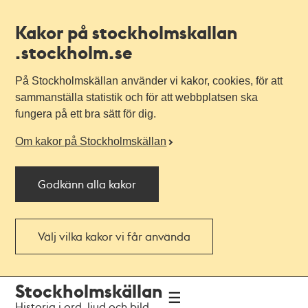
Kakor på stockholmskallan
.stockholm.se
På Stockholmskällan använder vi kakor, cookies, för att
sammanställa statistik och för att webbplatsen ska
fungera på ett bra sätt för dig.
Om kakor på Stockholmskällan
Godkänn alla kakor
Välj vilka kakor vi får använda
Till
Till
Stockholmskällan
navigationen
huvudinnehållet
Historia i ord, ljud och bild