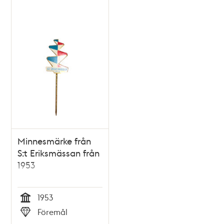
Relaterade
poster
och
teman
Minnesmärke från
S:t Eriksmässan från
1953
1953
Tid
Föremål
Typ