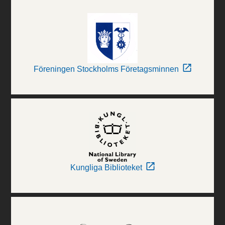
Föreningen Stockholms Företagsminnen
Kungliga Biblioteket