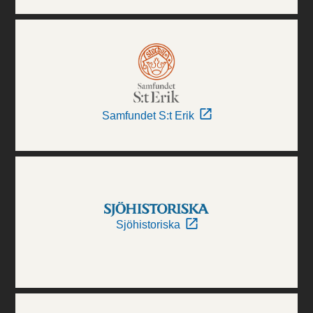
Samfundet S:t Erik
Sjöhistoriska