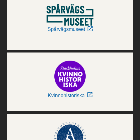
Spårvägsmuseet
Kvinnohistoriska