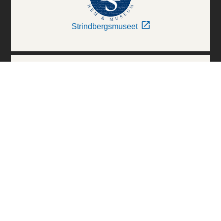
Strindbergsmuseet
Thielska Galleriet
Världskulturmuseerna