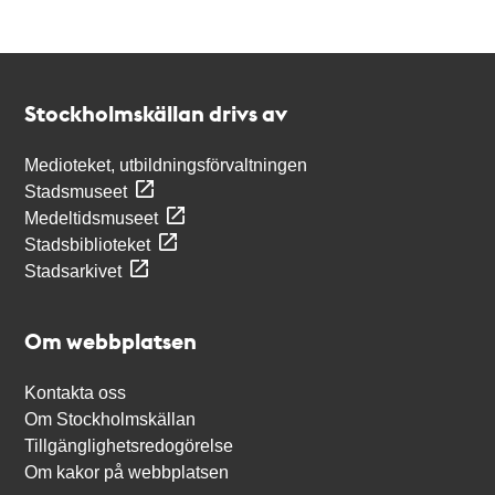
Kontakt
Stockholmskällan
Stockholmskällan drivs av
Medioteket, utbildningsförvaltningen
Stadsmuseet
Medeltidsmuseet
Stadsbiblioteket
Stadsarkivet
Om webbplatsen
Kontakta oss
Om Stockholmskällan
Tillgänglighetsredogörelse
Om kakor på webbplatsen