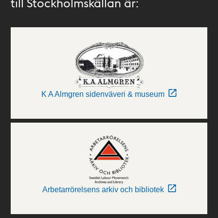
till Stockholmskällan är:
K A Almgren sidenväveri & museum
Arbetarrörelsens arkiv och bibliotek