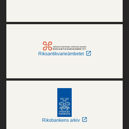
Riksantikvarieämbetet
Riksbankens arkiv