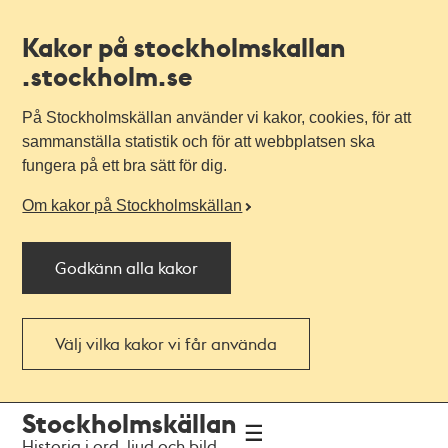
Kakor på stockholmskallan
.stockholm.se
På Stockholmskällan använder vi kakor, cookies, för att
sammanställa statistik och för att webbplatsen ska
fungera på ett bra sätt för dig.
Om kakor på Stockholmskällan
Godkänn alla kakor
Välj vilka kakor vi får använda
Till
Till
Stockholmskällan
navigationen
huvudinnehållet
Historia i ord, ljud och bild