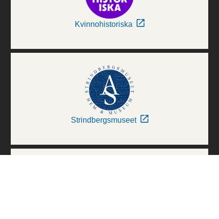
Kvinnohistoriska
Strindbergsmuseet
Thielska Galleriet