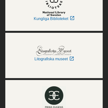
Kungliga Biblioteket
Litografiska museet