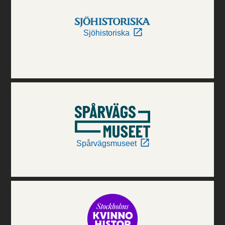
Sjöhistoriska
Spårvägsmuseet