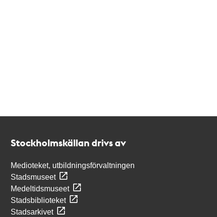
Kontakt
Stockholmskällan
Stockholmskällan drivs av
Medioteket, utbildningsförvaltningen
Stadsmuseet
Medeltidsmuseet
Stadsbiblioteket
Stadsarkivet