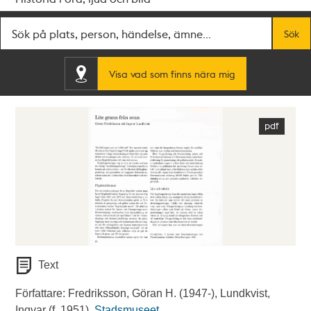
Fritextsök
Sök
Visa vad som finns nära mig
Text
Författare: Fredriksson, Göran H. (1947-), Lundkvist,
Ingvar (f. 1951).
Stadsmuseet