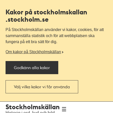
Kakor på stockholmskallan
.stockholm.se
På Stockholmskällan använder vi kakor, cookies, för att
sammanställa statistik och för att webbplatsen ska
fungera på ett bra sätt för dig.
Om kakor på Stockholmskällan
Godkänn alla kakor
Välj vilka kakor vi får använda
Till
Till
Stockholmskällan
navigationen
huvudinnehållet
Historia i ord, ljud och bild