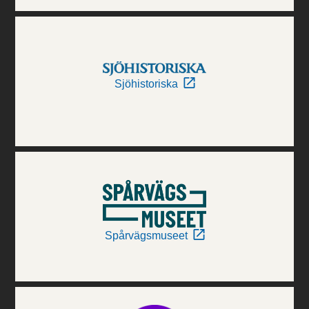
Sjöhistoriska
Spårvägsmuseet