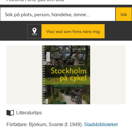
Fritextsök
Sök
Visa vad som finns nära mig
Litteraturtips
Författare: Björkum, Svante (f. 1949).
Stadsbiblioteket