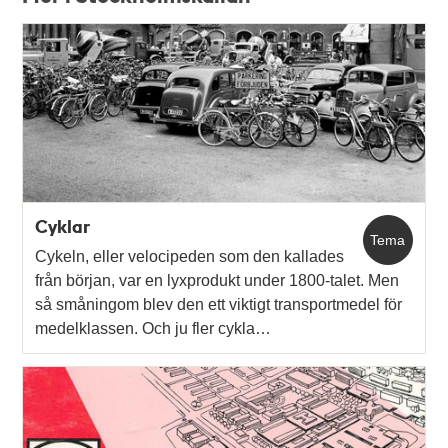
Relaterade
poster
och
teman
Cyklar
Tema
Cykeln, eller velocipeden som den kallades
från början, var en lyxprodukt under 1800-talet. Men
så småningom blev den ett viktigt transportmedel för
medelklassen. Och ju fler cykla…