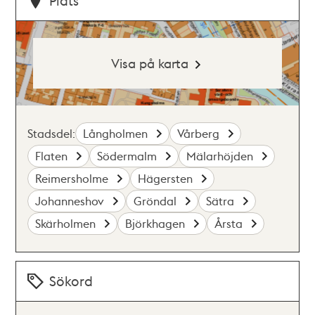
Plats
Visa på karta
Stadsdel:
Långholmen
Vårberg
Flaten
Södermalm
Mälarhöjden
Reimersholme
Hägersten
Johanneshov
Gröndal
Sätra
Skärholmen
Björkhagen
Årsta
Sökord