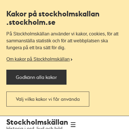
Kakor på stockholmskallan
.stockholm.se
På Stockholmskällan använder vi kakor, cookies, för att
sammanställa statistik och för att webbplatsen ska
fungera på ett bra sätt för dig.
Om kakor på Stockholmskällan
Godkänn alla kakor
Välj vilka kakor vi får använda
Till
Till
Stockholmskällan
navigationen
huvudinnehållet
Historia i ord, ljud och bild