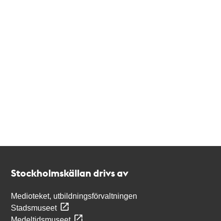
Kontakt
Stockholmskällan
Stockholmskällan drivs av
Medioteket, utbildningsförvaltningen
Stadsmuseet
Medeltidsmuseet