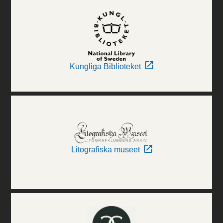
Kungliga Biblioteket
Litografiska museet