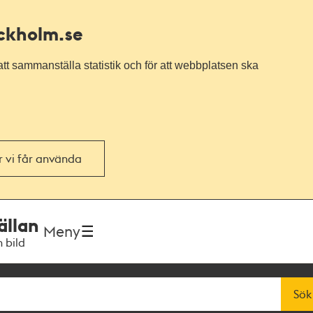
ockholm.se
tt sammanställa statistik och för att webbplatsen ska
or vi får använda
ällan
Meny
h bild
Sök