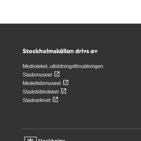
Kontakt
Stockholmskällan
Stockholmskällan drivs av
Medioteket, utbildningsförvaltningen
Stadsmuseet
Medeltidsmuseet
Stadsbiblioteket
Stadsarkivet