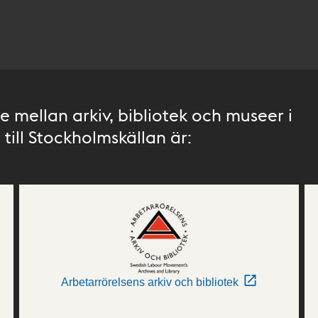
 mellan arkiv, bibliotek och museer i
till Stockholmskällan är:
Arbetarrörelsens arkiv och bibliotek