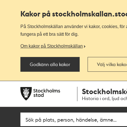
Kakor på stockholmskallan
.st
På Stockholmskällan använder vi kakor, cookies, för a
fungera på ett bra sätt för dig.
Om kakor på Stockholmskällan
Godkänn alla kakor
Välj vilka kak
Till
Till
Stockholmsk
navigationen
huvudinnehållet
Historia i ord, ljud oc
Fritextsök