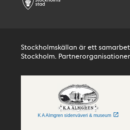
Stockholmskällan är ett samarbete
Stockholm. Partnerorganisationer 
K A Almgren sidenväveri & museum