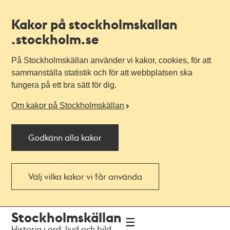
Kakor på stockholmskallan
.stockholm.se
På Stockholmskällan använder vi kakor, cookies, för att
sammanställa statistik och för att webbplatsen ska
fungera på ett bra sätt för dig.
Om kakor på Stockholmskällan
Godkänn alla kakor
Välj vilka kakor vi får använda
Till
Till
Stockholmskällan
navigationen
huvudinnehållet
Historia i ord, ljud och bild