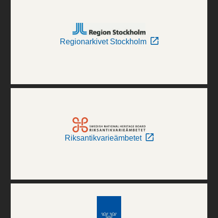
Regionarkivet Stockholm
Riksantikvarieämbetet