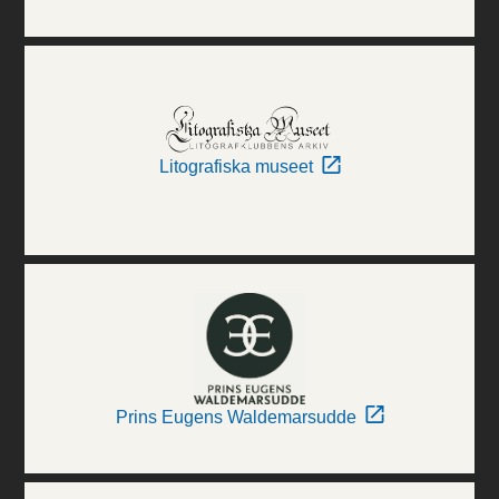
Litografiska museet
Prins Eugens Waldemarsudde