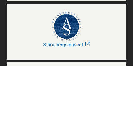
Strindbergsmuseet
Thielska Galleriet