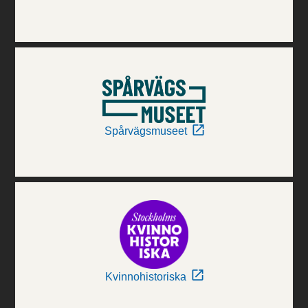
Spårvägsmuseet
Kvinnohistoriska