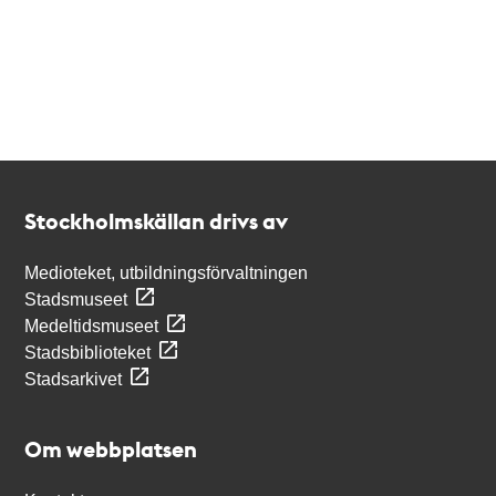
Kontakt
Stockholmskällan
Stockholmskällan drivs av
Medioteket, utbildningsförvaltningen
Stadsmuseet
Medeltidsmuseet
Stadsbiblioteket
Stadsarkivet
Om webbplatsen