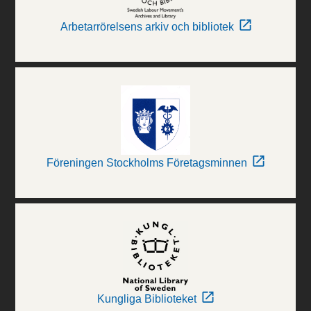
Arbetarrörelsens arkiv och bibliotek
Föreningen Stockholms Företagsminnen
Kungliga Biblioteket