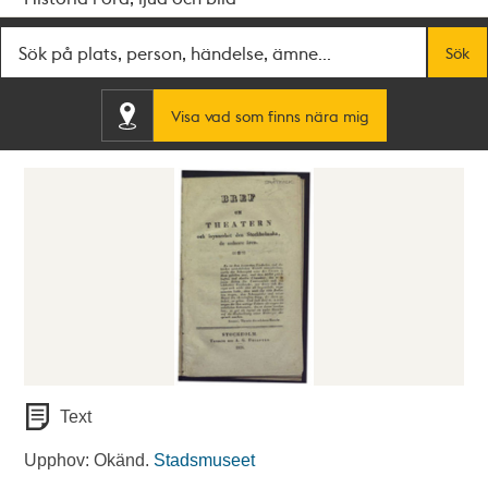
Fritextsök
Sök
Visa vad som finns nära mig
Text
Upphov: Okänd.
Stadsmuseet