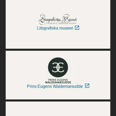
Litografiska museet
Prins Eugens Waldemarsudde