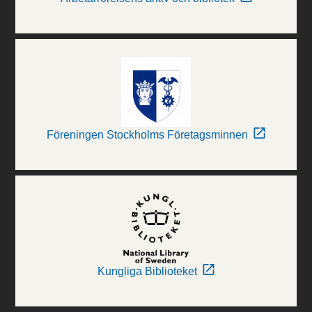
Föreningen Stockholms Företagsminnen
Kungliga Biblioteket