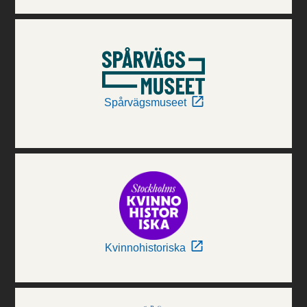
Spårvägsmuseet
Kvinnohistoriska