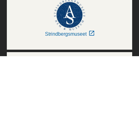
Strindbergsmuseet
Thielska Galleriet