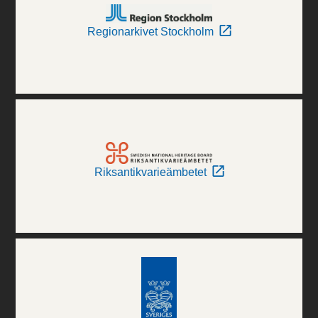
Regionarkivet Stockholm
Riksantikvarieämbetet