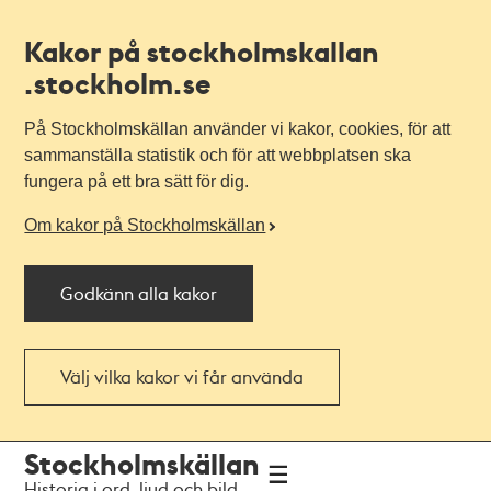
Kakor på stockholmskallan
.stockholm.se
På Stockholmskällan använder vi kakor, cookies, för att
sammanställa statistik och för att webbplatsen ska
fungera på ett bra sätt för dig.
Om kakor på Stockholmskällan
Godkänn alla kakor
Välj vilka kakor vi får använda
Till
Till
Stockholmskällan
navigationen
huvudinnehållet
Historia i ord, ljud och bild