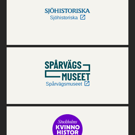
Sjöhistoriska
Spårvägsmuseet