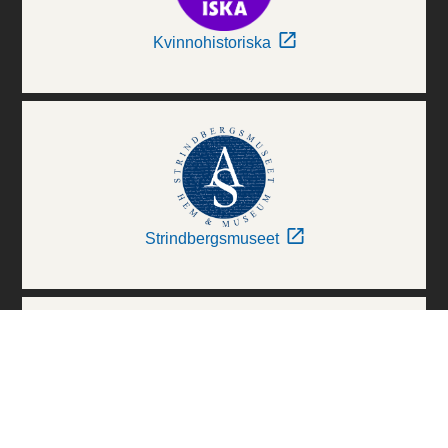
Kvinnohistoriska
Strindbergsmuseet
Thielska Galleriet