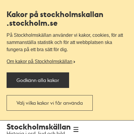
Kakor på stockholmskallan
.stockholm.se
På Stockholmskällan använder vi kakor, cookies, för att
sammanställa statistik och för att webbplatsen ska
fungera på ett bra sätt för dig.
Om kakor på Stockholmskällan
Godkänn alla kakor
Välj vilka kakor vi får använda
Till
Till
Stockholmskällan
navigationen
huvudinnehållet
Historia i ord, ljud och bild