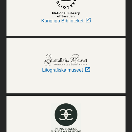
Kungliga Biblioteket
Litografiska museet