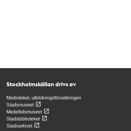
Kontakt
Stockholmskällan
Stockholmskällan drivs av
Medioteket, utbildningsförvaltningen
Stadsmuseet
Medeltidsmuseet
Stadsbiblioteket
Stadsarkivet