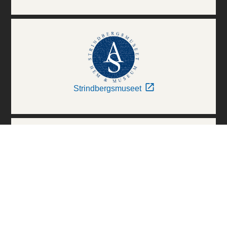
Strindbergsmuseet
Thielska Galleriet