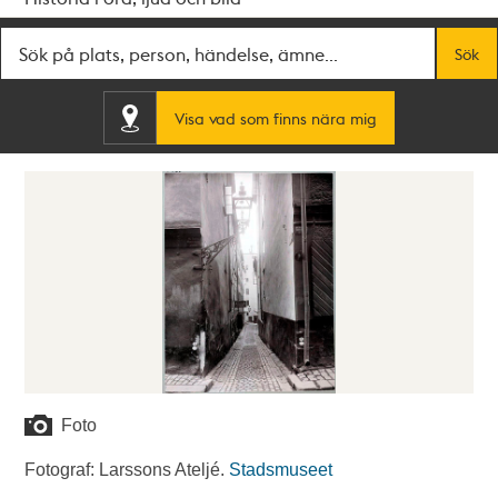
Fritextsök
Sök
Visa vad som finns nära mig
Foto
Fotograf: Larssons Ateljé.
Stadsmuseet