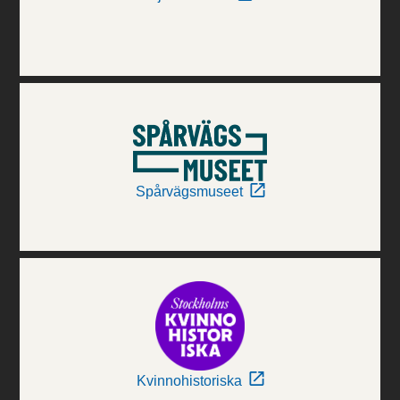
Spårvägsmuseet
Kvinnohistoriska