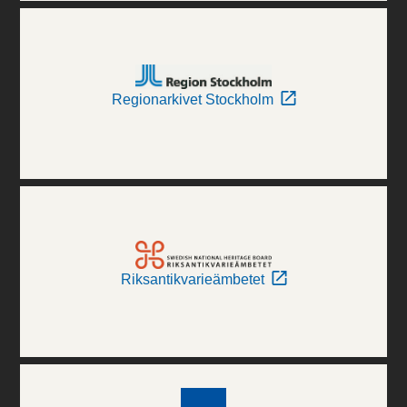
Regionarkivet Stockholm
Riksantikvarieämbetet