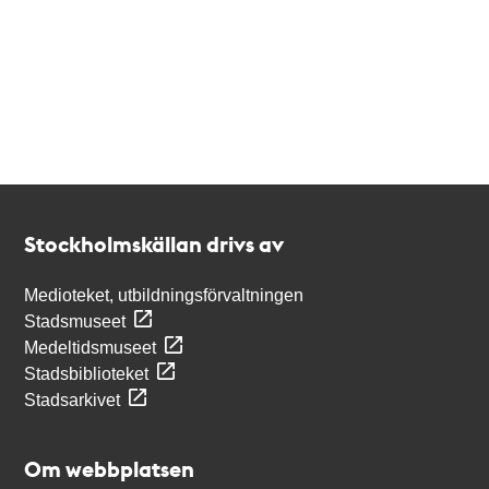
Kontakt
Stockholmskällan
Stockholmskällan drivs av
Medioteket, utbildningsförvaltningen
Stadsmuseet
Medeltidsmuseet
Stadsbiblioteket
Stadsarkivet
Om webbplatsen