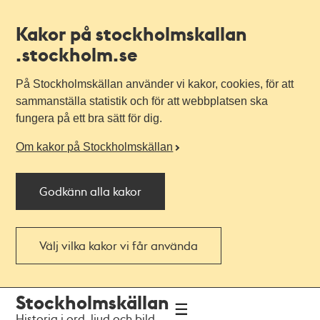
Kakor på stockholmskallan
.stockholm.se
På Stockholmskällan använder vi kakor, cookies, för att
sammanställa statistik och för att webbplatsen ska
fungera på ett bra sätt för dig.
Om kakor på Stockholmskällan
Godkänn alla kakor
Välj vilka kakor vi får använda
Till
Till
Stockholmskällan
navigationen
huvudinnehållet
Historia i ord, ljud och bild