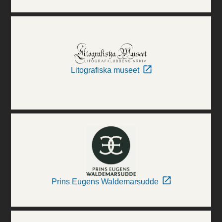
Litografiska museet
Prins Eugens Waldemarsudde