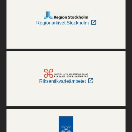
Regionarkivet Stockholm
Riksantikvarieämbetet