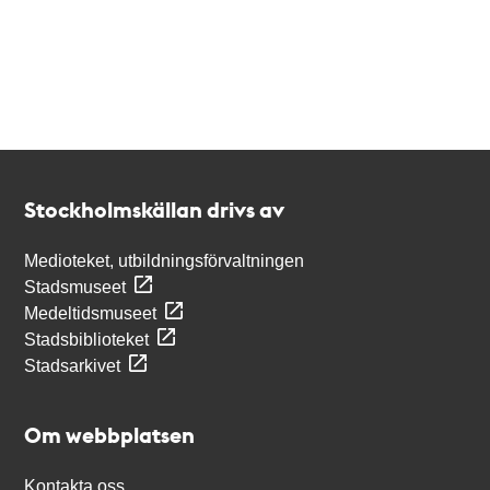
Kontakt
Stockholmskällan
Stockholmskällan drivs av
Medioteket, utbildningsförvaltningen
Stadsmuseet
Medeltidsmuseet
Stadsbiblioteket
Stadsarkivet
Om webbplatsen
Kontakta oss