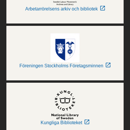
Arbetarrörelsens arkiv och bibliotek
Föreningen Stockholms Företagsminnen
Kungliga Biblioteket