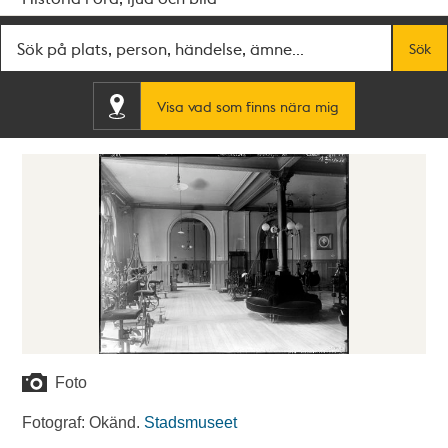
Fritextsök
Sök
Visa vad som finns nära mig
Foto
Fotograf: Okänd.
Stadsmuseet