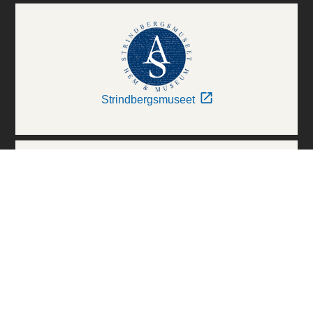
Strindbergsmuseet
Thielska Galleriet