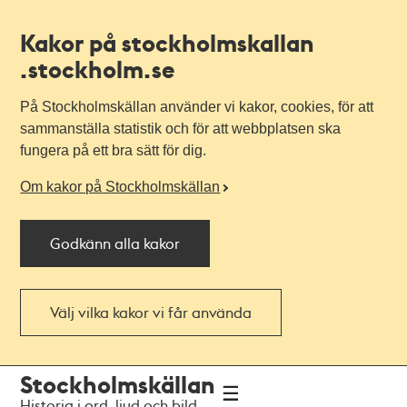
Kakor på stockholmskallan
.stockholm.se
På Stockholmskällan använder vi kakor, cookies, för att
sammanställa statistik och för att webbplatsen ska
fungera på ett bra sätt för dig.
Om kakor på Stockholmskällan
Godkänn alla kakor
Välj vilka kakor vi får använda
Till
Till
Stockholmskällan
navigationen
huvudinnehållet
Historia i ord, ljud och bild