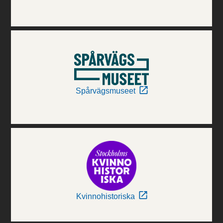
Spårvägsmuseet
Kvinnohistoriska