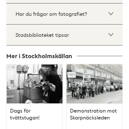
Har du frågor om fotografiet?
Stadsbiblioteket tipsar
Mer i Stockholmskällan
Relaterade
poster
och
teman
Dags för
Demonstration mot
tvättstugan!
Skarpnäcksleden