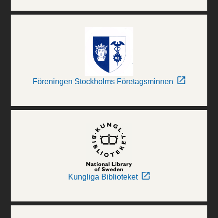
Föreningen Stockholms Företagsminnen
Kungliga Biblioteket