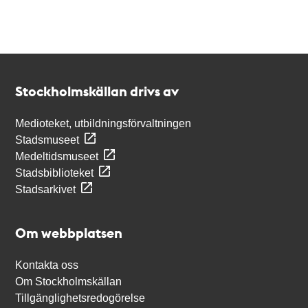
Kontakt
Stockholmskällan
Stockholmskällan drivs av
Medioteket, utbildningsförvaltningen
Stadsmuseet
Medeltidsmuseet
Stadsbiblioteket
Stadsarkivet
Om webbplatsen
Kontakta oss
Om Stockholmskällan
Tillgänglighetsredogörelse