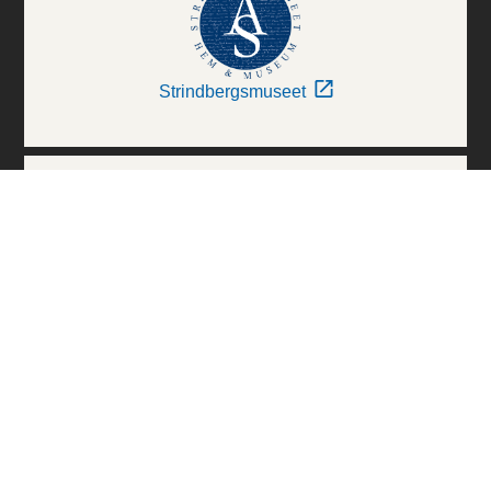
Strindbergsmuseet
Thielska Galleriet