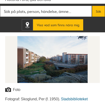
Fritextsök
Sök
Visa vad som finns nära mig
Foto
Fotograf: Skoglund, Per (f. 1950).
Stadsbiblioteket