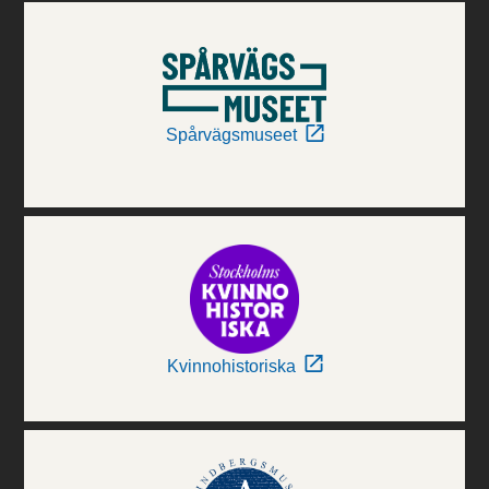
Spårvägsmuseet
Kvinnohistoriska