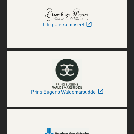
Litografiska museet
Prins Eugens Waldemarsudde