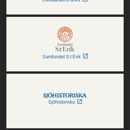
Samfundet S:t Erik
Sjöhistoriska