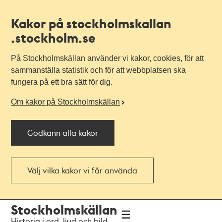
Kakor på stockholmskallan
.stockholm.se
På Stockholmskällan använder vi kakor, cookies, för att
sammanställa statistik och för att webbplatsen ska
fungera på ett bra sätt för dig.
Om kakor på Stockholmskällan
Godkänn alla kakor
Välj vilka kakor vi får använda
Till
Till
Stockholmskällan
navigationen
huvudinnehållet
Historia i ord, ljud och bild