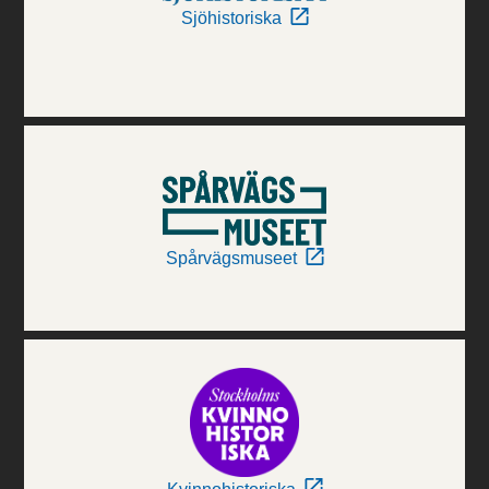
Sjöhistoriska
Spårvägsmuseet