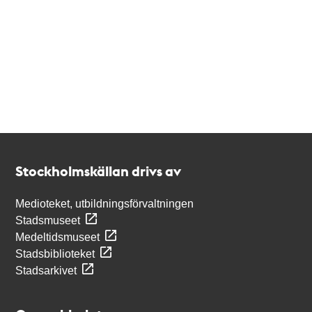
Kontakt
Stockholmskällan
Stockholmskällan drivs av
Medioteket, utbildningsförvaltningen
Stadsmuseet
Medeltidsmuseet
Stadsbiblioteket
Stadsarkivet