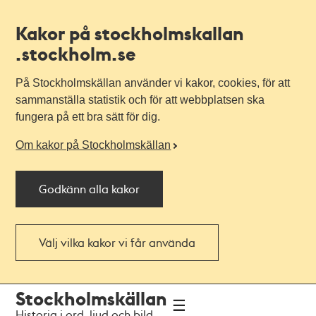
Kakor på stockholmskallan
.stockholm.se
På Stockholmskällan använder vi kakor, cookies, för att
sammanställa statistik och för att webbplatsen ska
fungera på ett bra sätt för dig.
Om kakor på Stockholmskällan
Godkänn alla kakor
Välj vilka kakor vi får använda
Till
Till
Stockholmskällan
navigationen
huvudinnehållet
Historia i ord, ljud och bild