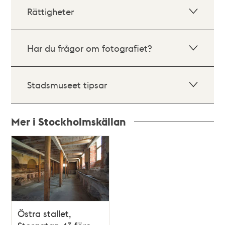
Rättigheter
Har du frågor om fotografiet?
Stadsmuseet tipsar
Mer i Stockholmskällan
Relaterade
poster
och
teman
Östra stallet,