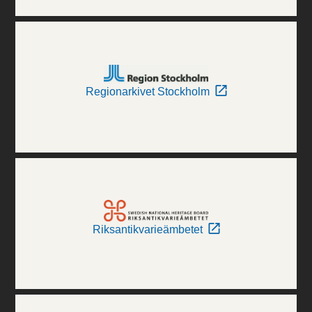
Regionarkivet Stockholm
Riksantikvarieämbetet