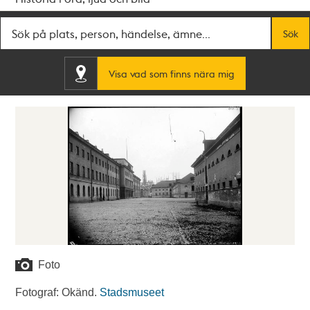
Fritextsök
Sök
Visa vad som finns nära mig
Foto
Fotograf: Okänd.
Stadsmuseet