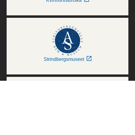
Kvinnohistoriska
Strindbergsmuseet
Thielska Galleriet