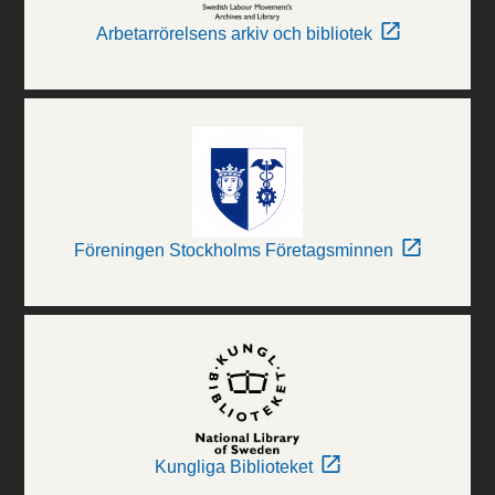
Arbetarrörelsens arkiv och bibliotek
Föreningen Stockholms Företagsminnen
Kungliga Biblioteket