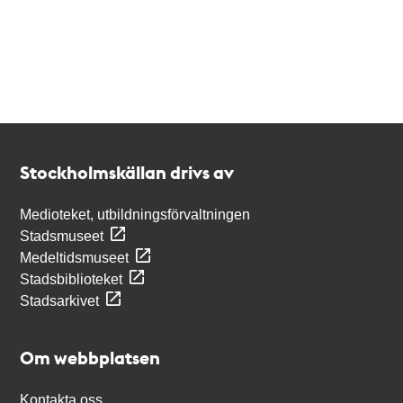
Kontakt
Stockholmskällan
Stockholmskällan drivs av
Medioteket, utbildningsförvaltningen
Stadsmuseet
Medeltidsmuseet
Stadsbiblioteket
Stadsarkivet
Om webbplatsen
Kontakta oss