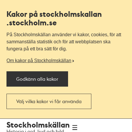
Kakor på stockholmskallan
.stockholm.se
På Stockholmskällan använder vi kakor, cookies, för att
sammanställa statistik och för att webbplatsen ska
fungera på ett bra sätt för dig.
Om kakor på Stockholmskällan
Godkänn alla kakor
Välj vilka kakor vi får använda
Till
Till
Stockholmskällan
navigationen
huvudinnehållet
Historia i ord, ljud och bild