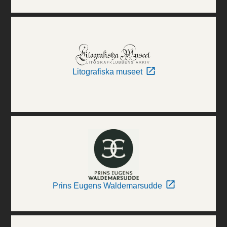
Litografiska museet
Prins Eugens Waldemarsudde