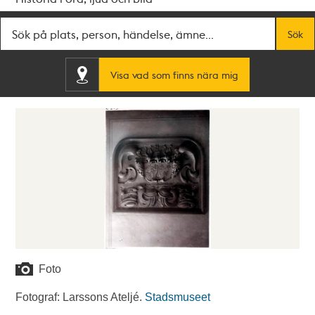
Fritextsök
Sök
Visa vad som finns nära mig
Foto
Fotograf: Larssons Ateljé.
Stadsmuseet