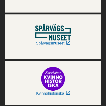
Spårvägsmuseet
Kvinnohistoriska