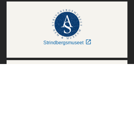
Strindbergsmuseet
Thielska Galleriet