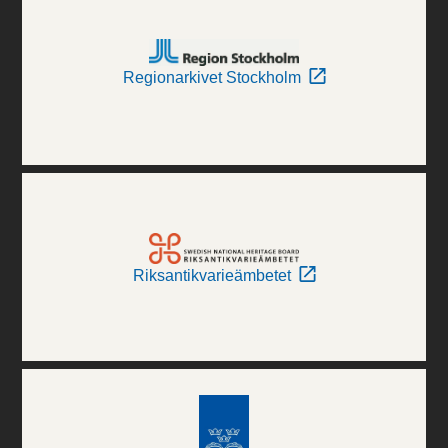
Regionarkivet Stockholm
Riksantikvarieämbetet