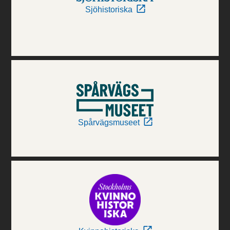
Sjöhistoriska
Spårvägsmuseet