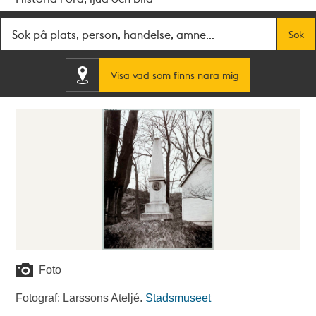
Fritextsök
Sök
Visa vad som finns nära mig
Foto
Fotograf: Larssons Ateljé.
Stadsmuseet