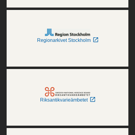
Regionarkivet Stockholm
Riksantikvarieämbetet