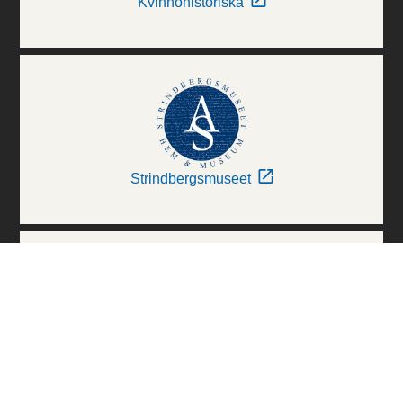
Kvinnohistoriska
Strindbergsmuseet
Thielska Galleriet