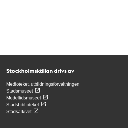
Kontakt
Stockholmskällan
Stockholmskällan drivs av
Medioteket, utbildningsförvaltningen
Stadsmuseet
Medeltidsmuseet
Stadsbiblioteket
Stadsarkivet