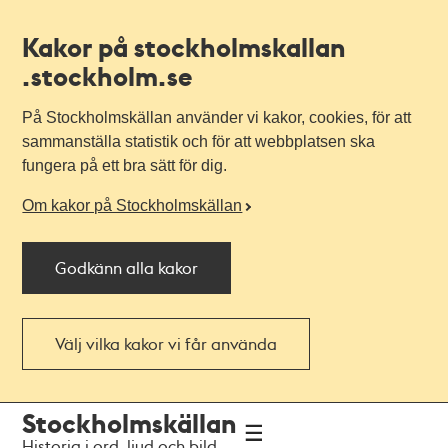
Kakor på stockholmskallan
.stockholm.se
På Stockholmskällan använder vi kakor, cookies, för att
sammanställa statistik och för att webbplatsen ska
fungera på ett bra sätt för dig.
Om kakor på Stockholmskällan
Godkänn alla kakor
Välj vilka kakor vi får använda
Till
Till
Stockholmskällan
navigationen
huvudinnehållet
Historia i ord, ljud och bild