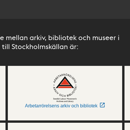
 mellan arkiv, bibliotek och museer i
till Stockholmskällan är:
Arbetarrörelsens arkiv och bibliotek