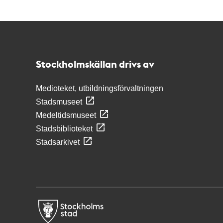
Kontakt
Stockholmskällan
Stockholmskällan drivs av
Medioteket, utbildningsförvaltningen
Stadsmuseet
Medeltidsmuseet
Stadsbiblioteket
Stadsarkivet