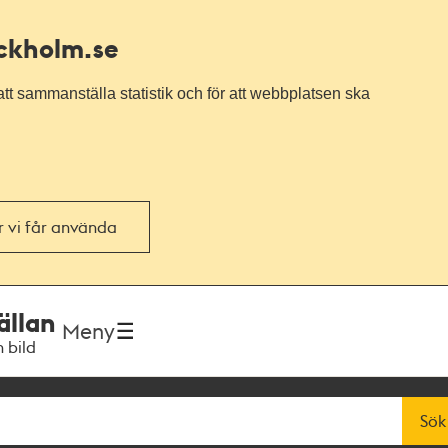
ockholm.se
tt sammanställa statistik och för att webbplatsen ska
or vi får använda
ällan
Meny
h bild
Sök