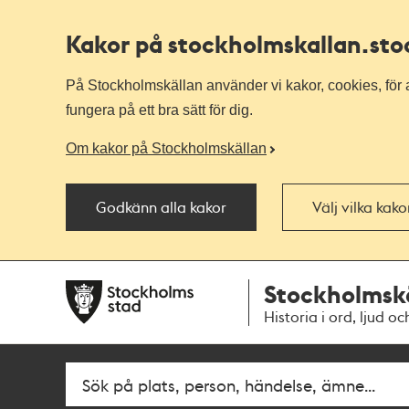
Kakor på stockholmskallan
.st
På Stockholmskällan använder vi kakor, cookies, för a
fungera på ett bra sätt för dig.
Om kakor på Stockholmskällan
Godkänn alla kakor
Välj vilka kak
Till
Till
Stockholmsk
navigationen
huvudinnehållet
Historia i ord, ljud oc
Fritextsök