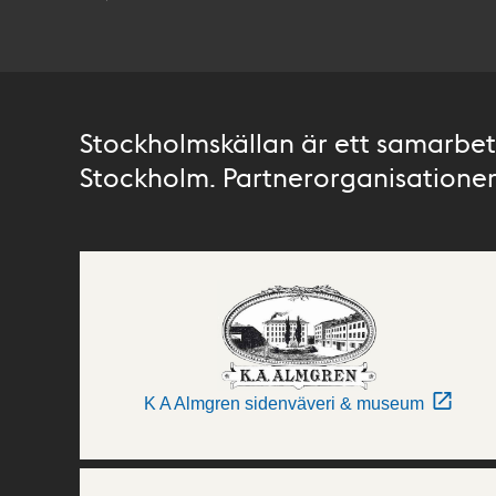
Stockholmskällan är ett samarbete
Stockholm. Partnerorganisationer 
K A Almgren sidenväveri & museum