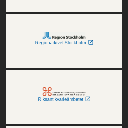
Regionarkivet Stockholm
Riksantikvarieämbetet