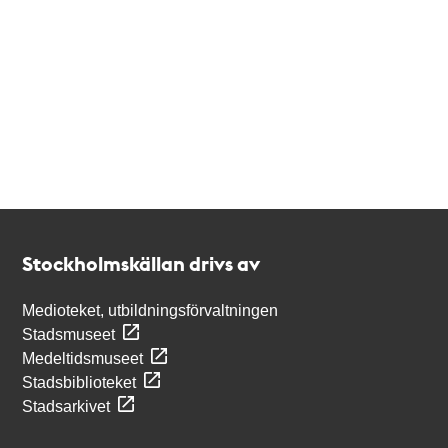
Kontakt
Stockholmskällan
Stockholmskällan drivs av
Medioteket, utbildningsförvaltningen
Stadsmuseet
Medeltidsmuseet
Stadsbiblioteket
Stadsarkivet