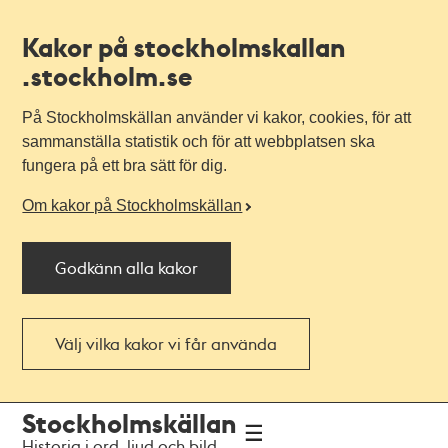
Kakor på stockholmskallan
.stockholm.se
På Stockholmskällan använder vi kakor, cookies, för att
sammanställa statistik och för att webbplatsen ska
fungera på ett bra sätt för dig.
Om kakor på Stockholmskällan
Godkänn alla kakor
Välj vilka kakor vi får använda
Till
Till
Stockholmskällan
navigationen
huvudinnehållet
Historia i ord, ljud och bild