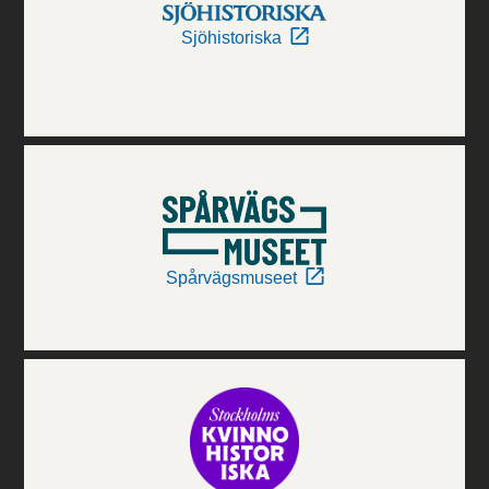
Sjöhistoriska
Spårvägsmuseet