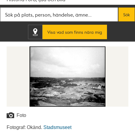
Fritextsök
Sök
Visa vad som finns nära mig
Foto
Fotograf: Okänd.
Stadsmuseet