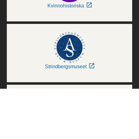
Kvinnohistoriska
Strindbergsmuseet
Thielska Galleriet