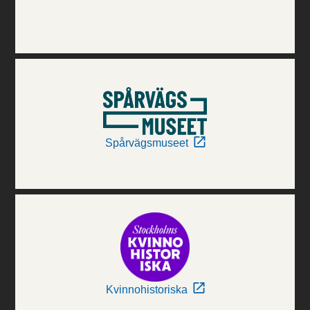
Spårvägsmuseet
Kvinnohistoriska