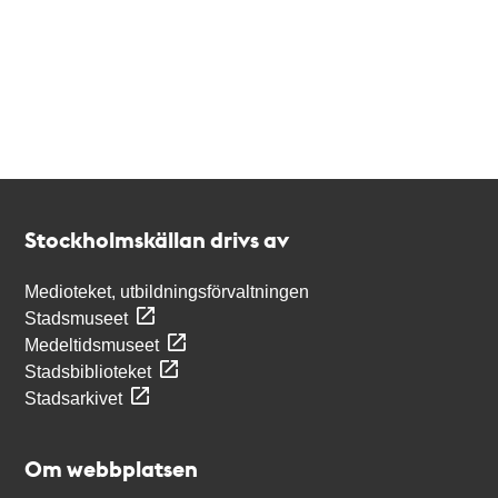
Kontakt
Stockholmskällan
Stockholmskällan drivs av
Medioteket, utbildningsförvaltningen
Stadsmuseet
Medeltidsmuseet
Stadsbiblioteket
Stadsarkivet
Om webbplatsen