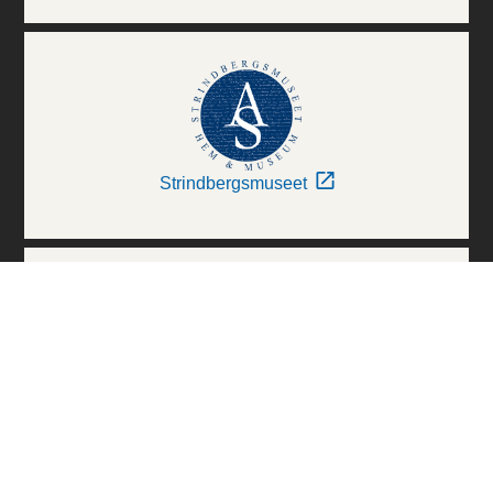
Strindbergsmuseet
Thielska Galleriet