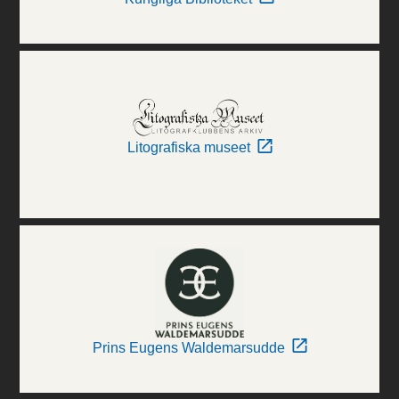
Litografiska museet
Prins Eugens Waldemarsudde