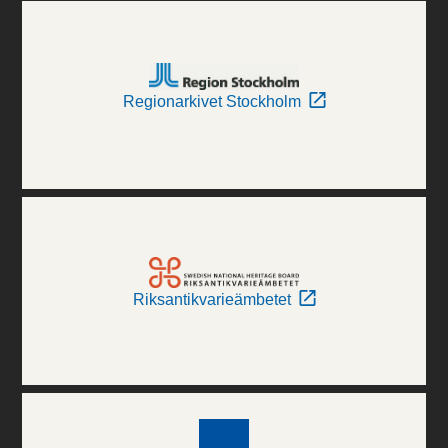
Regionarkivet Stockholm
Riksantikvarieämbetet