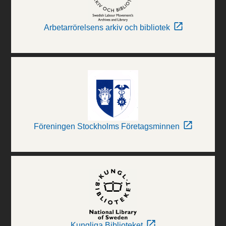
Arbetarrörelsens arkiv och bibliotek
Föreningen Stockholms Företagsminnen
Kungliga Biblioteket