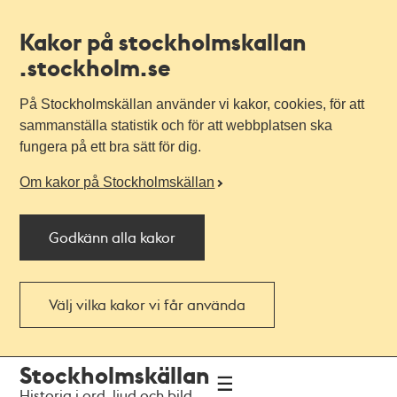
Kakor på stockholmskallan
.stockholm.se
På Stockholmskällan använder vi kakor, cookies, för att
sammanställa statistik och för att webbplatsen ska
fungera på ett bra sätt för dig.
Om kakor på Stockholmskällan
Godkänn alla kakor
Välj vilka kakor vi får använda
Till
Till
Stockholmskällan
navigationen
huvudinnehållet
Historia i ord, ljud och bild