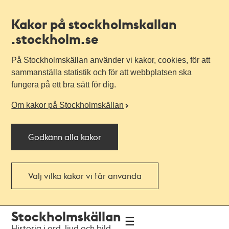
Kakor på stockholmskallan
.stockholm.se
På Stockholmskällan använder vi kakor, cookies, för att
sammanställa statistik och för att webbplatsen ska
fungera på ett bra sätt för dig.
Om kakor på Stockholmskällan
Godkänn alla kakor
Välj vilka kakor vi får använda
Till
Till
Stockholmskällan
navigationen
huvudinnehållet
Historia i ord, ljud och bild