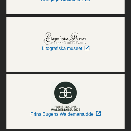
Litografiska museet
Prins Eugens Waldemarsudde