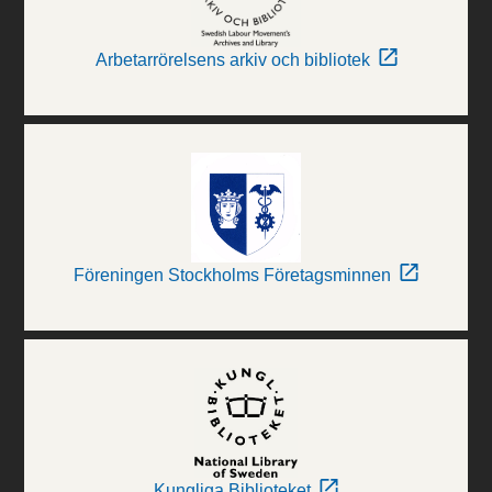
Arbetarrörelsens arkiv och bibliotek
Föreningen Stockholms Företagsminnen
Kungliga Biblioteket