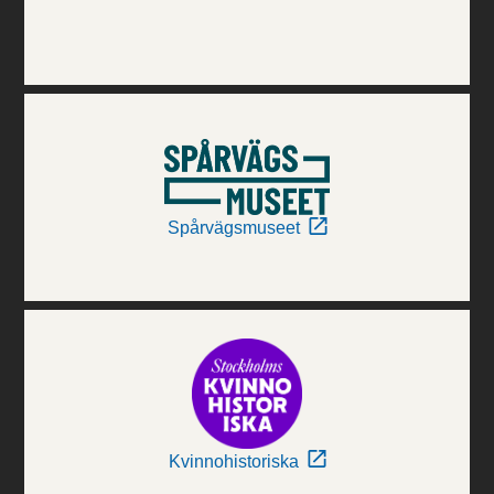
Spårvägsmuseet
Kvinnohistoriska