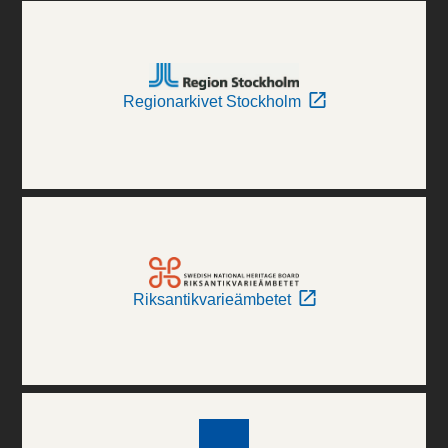
Regionarkivet Stockholm
Riksantikvarieämbetet