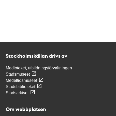
Kontakt
Stockholmskällan
Stockholmskällan drivs av
Medioteket, utbildningsförvaltningen
Stadsmuseet
Medeltidsmuseet
Stadsbiblioteket
Stadsarkivet
Om webbplatsen