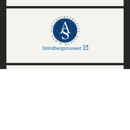
Strindbergsmuseet
Thielska Galleriet