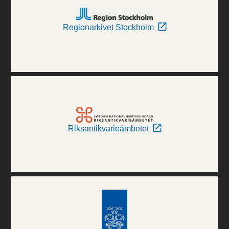
Regionarkivet Stockholm
Riksantikvarieämbetet