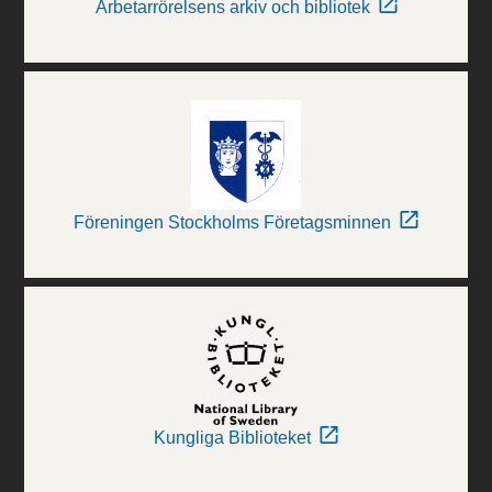
Arbetarrörelsens arkiv och bibliotek
Föreningen Stockholms Företagsminnen
Kungliga Biblioteket