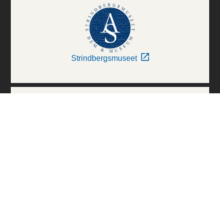
Strindbergsmuseet
Thielska Galleriet