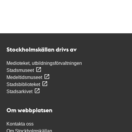
Kontakt
Stockholmskällan
Stockholmskällan drivs av
Medioteket, utbildningsförvaltningen
Stadsmuseet
Medeltidsmuseet
Stadsbiblioteket
Stadsarkivet
Om webbplatsen
Kontakta oss
Om Stockholmskällan