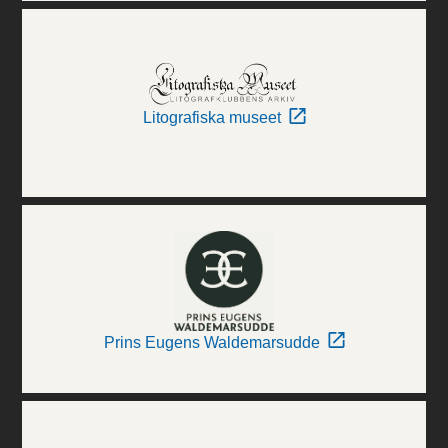
Litografiska museet
Prins Eugens Waldemarsudde