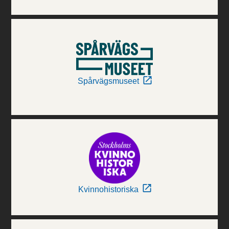
Spårvägsmuseet
Kvinnohistoriska