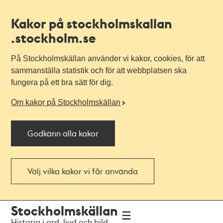
Kakor på stockholmskallan
.stockholm.se
På Stockholmskällan använder vi kakor, cookies, för att
sammanställa statistik och för att webbplatsen ska
fungera på ett bra sätt för dig.
Om kakor på Stockholmskällan
Godkänn alla kakor
Välj vilka kakor vi får använda
Till
Till
Stockholmskällan
navigationen
huvudinnehållet
Historia i ord, ljud och bild