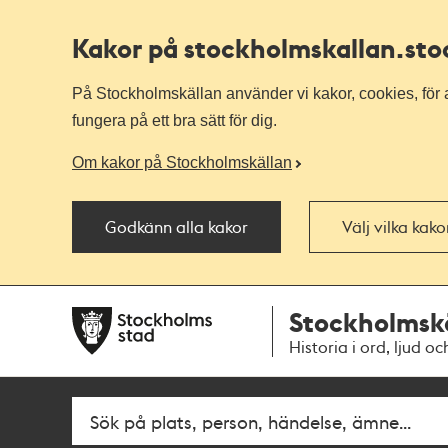
Kakor på stockholmskallan
.st
På Stockholmskällan använder vi kakor, cookies, för a
fungera på ett bra sätt för dig.
Om kakor på Stockholmskällan
Godkänn alla kakor
Välj vilka kak
Till
Till
Stockholmsk
navigationen
huvudinnehållet
Historia i ord, ljud oc
Fritextsök