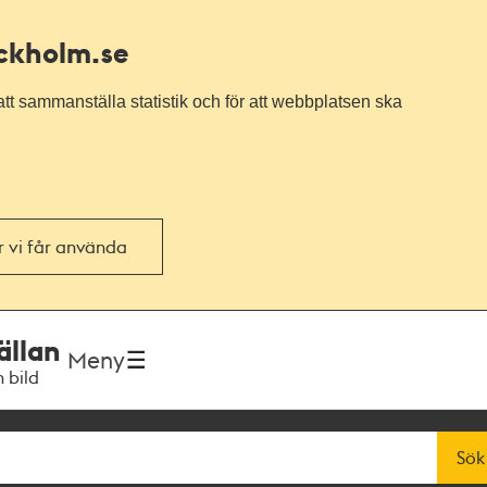
ockholm.se
tt sammanställa statistik och för att webbplatsen ska
or vi får använda
ällan
Meny
h bild
Sök