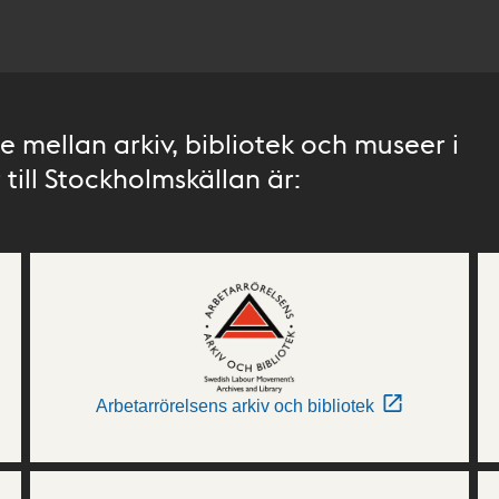
 mellan arkiv, bibliotek och museer i
till Stockholmskällan är:
Arbetarrörelsens arkiv och bibliotek