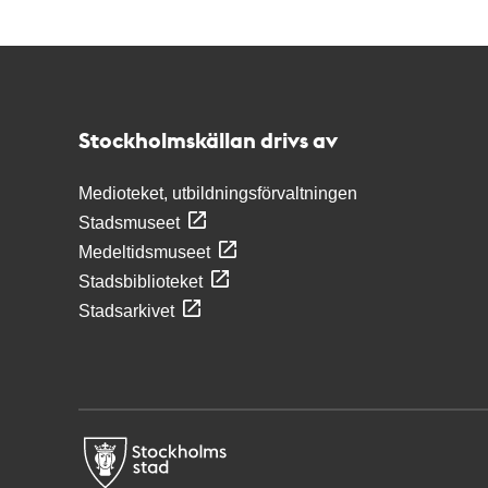
Kontakt
Stockholmskällan
Stockholmskällan drivs av
Medioteket, utbildningsförvaltningen
Stadsmuseet
Medeltidsmuseet
Stadsbiblioteket
Stadsarkivet