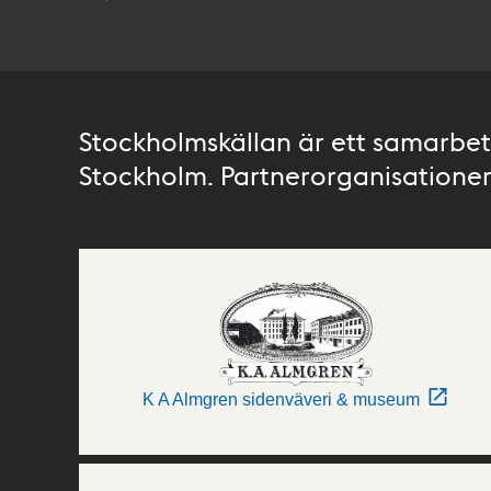
Stockholmskällan är ett samarbete
Stockholm. Partnerorganisationer 
K A Almgren sidenväveri & museum