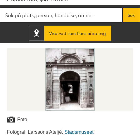
Fritextsök
Sök
Visa vad som finns nära mig
Foto
Fotograf: Larssons Ateljé.
Stadsmuseet