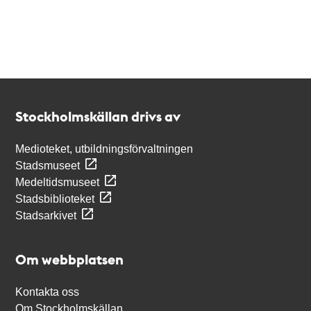
Kontakt
Stockholmskällan
Stockholmskällan drivs av
Medioteket, utbildningsförvaltningen
Stadsmuseet
Medeltidsmuseet
Stadsbiblioteket
Stadsarkivet
Om webbplatsen
Kontakta oss
Om Stockholmskällan