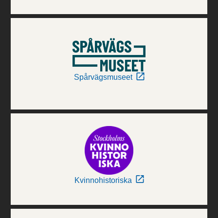
Spårvägsmuseet
Kvinnohistoriska