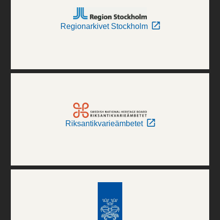
Regionarkivet Stockholm
Riksantikvarieämbetet