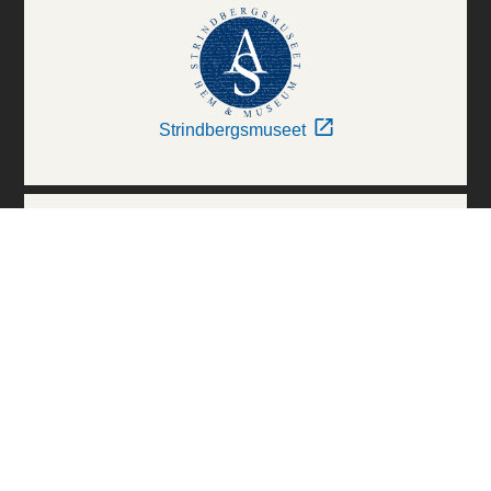
Strindbergsmuseet
Thielska Galleriet