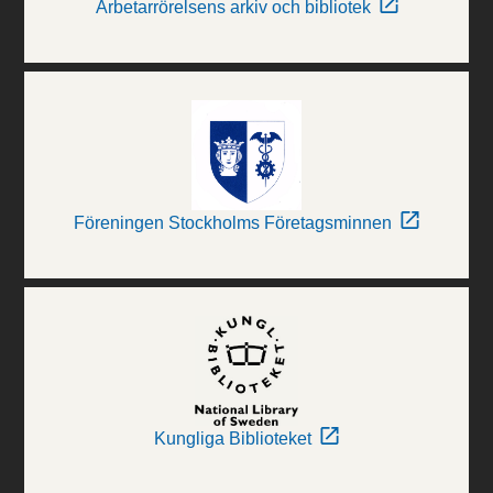
Arbetarrörelsens arkiv och bibliotek
Föreningen Stockholms Företagsminnen
Kungliga Biblioteket