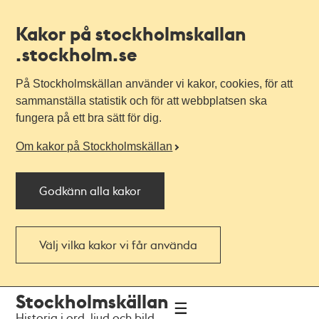
Kakor på stockholmskallan
.stockholm.se
På Stockholmskällan använder vi kakor, cookies, för att
sammanställa statistik och för att webbplatsen ska
fungera på ett bra sätt för dig.
Om kakor på Stockholmskällan
Godkänn alla kakor
Välj vilka kakor vi får använda
Till
Till
Stockholmskällan
navigationen
huvudinnehållet
Historia i ord, ljud och bild