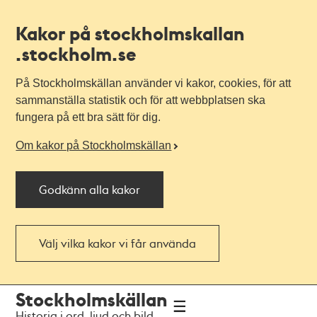
Kakor på stockholmskallan
.stockholm.se
På Stockholmskällan använder vi kakor, cookies, för att
sammanställa statistik och för att webbplatsen ska
fungera på ett bra sätt för dig.
Om kakor på Stockholmskällan
Godkänn alla kakor
Välj vilka kakor vi får använda
Till
Till
Stockholmskällan
navigationen
huvudinnehållet
Historia i ord, ljud och bild