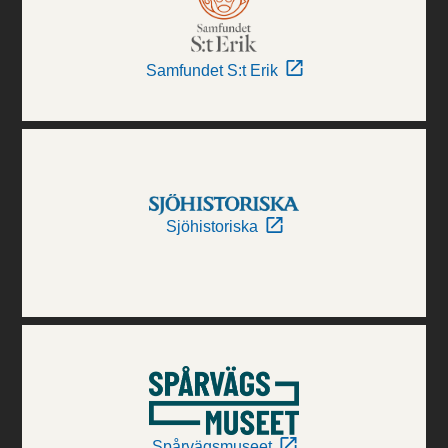
Samfundet S:t Erik
Sjöhistoriska
Spårvägsmuseet