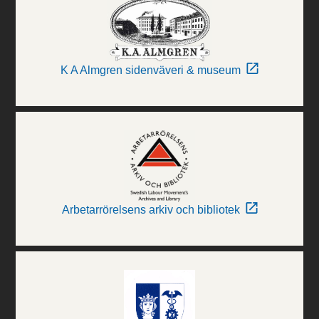
K A Almgren sidenväveri & museum
Arbetarrörelsens arkiv och bibliotek