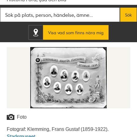
Fritextsök
Sök
Visa vad som finns nära mig
Foto
Fotograf: Klemming, Frans Gustaf (1859-1922).
Stadsmuseet