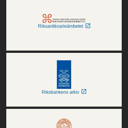
Riksantikvarieämbetet
Riksbankens arkiv