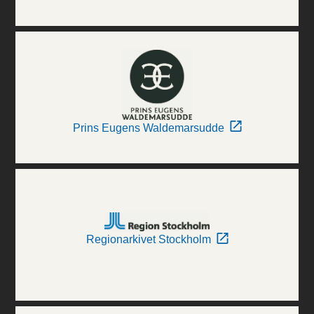
Prins Eugens Waldemarsudde
Regionarkivet Stockholm