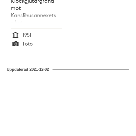
Klockgjutargränd
mot
Kanslihusannexets
gård
1951
Tid
Foto
Typ
Uppdaterad
2021-12-02