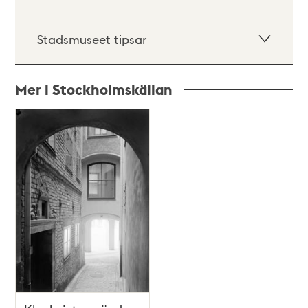
Stadsmuseet tipsar
Mer i Stockholmskällan
Relaterade
poster
och
teman