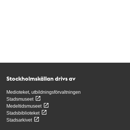
Kontakt
Stockholmskällan
Stockholmskällan drivs av
Medioteket, utbildningsförvaltningen
Stadsmuseet
Medeltidsmuseet
Stadsbiblioteket
Stadsarkivet