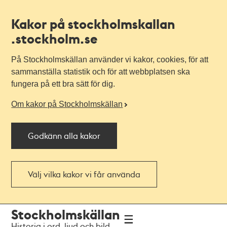
Kakor på stockholmskallan
.stockholm.se
På Stockholmskällan använder vi kakor, cookies, för att
sammanställa statistik och för att webbplatsen ska
fungera på ett bra sätt för dig.
Om kakor på Stockholmskällan
Godkänn alla kakor
Välj vilka kakor vi får använda
Till
Till
Stockholmskällan
navigationen
huvudinnehållet
Historia i ord, ljud och bild