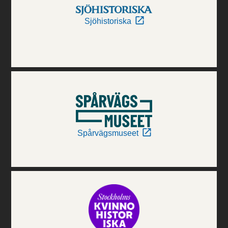
Sjöhistoriska
Spårvägsmuseet