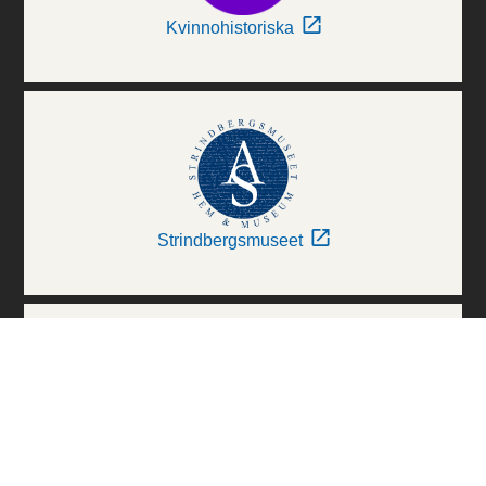
Kvinnohistoriska
Strindbergsmuseet
Thielska Galleriet