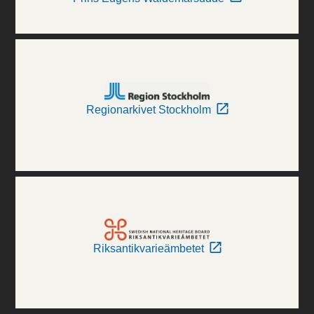
Regionarkivet Stockholm
Riksantikvarieämbetet