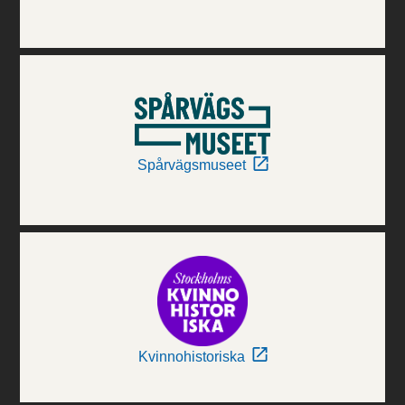
Spårvägsmuseet
Kvinnohistoriska