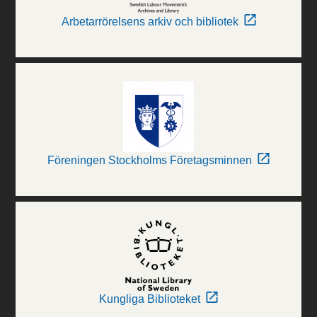
Arbetarrörelsens arkiv och bibliotek
Föreningen Stockholms Företagsminnen
Kungliga Biblioteket