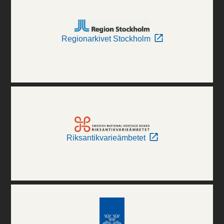
Regionarkivet Stockholm
Riksantikvarieämbetet