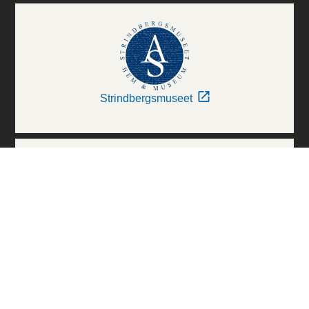
Strindbergsmuseet
Thielska Galleriet