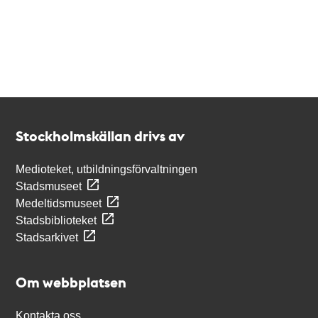
Kontakt
Stockholmskällan
Stockholmskällan drivs av
Medioteket, utbildningsförvaltningen
Stadsmuseet
Medeltidsmuseet
Stadsbiblioteket
Stadsarkivet
Om webbplatsen
Kontakta oss