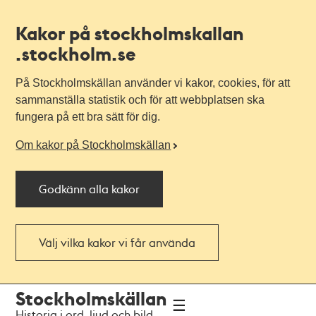
Kakor på stockholmskallan
.stockholm.se
På Stockholmskällan använder vi kakor, cookies, för att
sammanställa statistik och för att webbplatsen ska
fungera på ett bra sätt för dig.
Om kakor på Stockholmskällan
Godkänn alla kakor
Välj vilka kakor vi får använda
Till
Till
Stockholmskällan
navigationen
huvudinnehållet
Historia i ord, ljud och bild