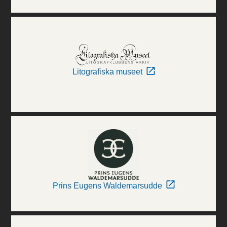
Litografiska museet
Prins Eugens Waldemarsudde