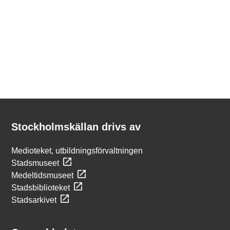
Kontakt
Stockholmskällan
Stockholmskällan drivs av
Medioteket, utbildningsförvaltningen
Stadsmuseet
Medeltidsmuseet
Stadsbiblioteket
Stadsarkivet