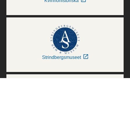
Kvinnohistoriska
Strindbergsmuseet
Thielska Galleriet