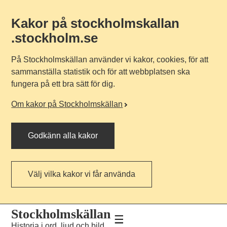
Kakor på stockholmskallan
.stockholm.se
På Stockholmskällan använder vi kakor, cookies, för att
sammanställa statistik och för att webbplatsen ska
fungera på ett bra sätt för dig.
Om kakor på Stockholmskällan
Godkänn alla kakor
Välj vilka kakor vi får använda
Till
Till
Stockholmskällan
navigationen
huvudinnehållet
Historia i ord, ljud och bild