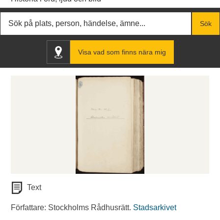
Fritextsök
Sök
Visa vad som finns nära mig
Text
Författare: Stockholms Rådhusrätt.
Stadsarkivet