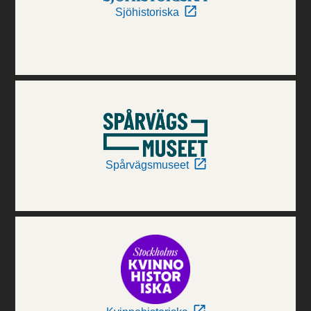
Sjöhistoriska
Spårvägsmuseet