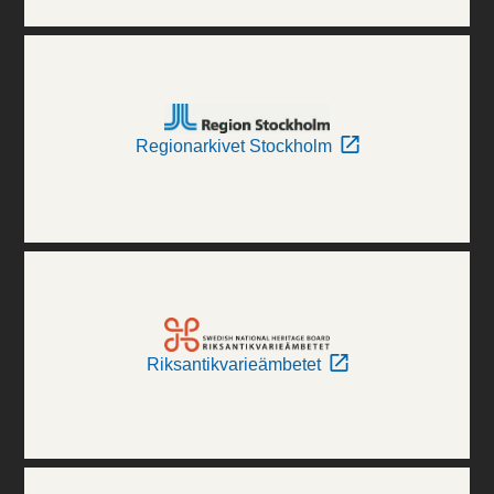
Regionarkivet Stockholm
Riksantikvarieämbetet