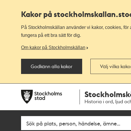
Kakor på stockholmskallan
.st
På Stockholmskällan använder vi kakor, cookies, för a
fungera på ett bra sätt för dig.
Om kakor på Stockholmskällan
Godkänn alla kakor
Välj vilka kak
Till
Till
Stockholmsk
navigationen
huvudinnehållet
Historia i ord, ljud oc
Fritextsök