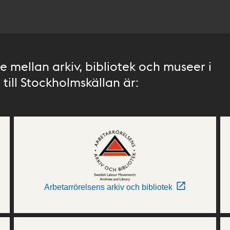
 mellan arkiv, bibliotek och museer i
till Stockholmskällan är:
Arbetarrörelsens arkiv och bibliotek