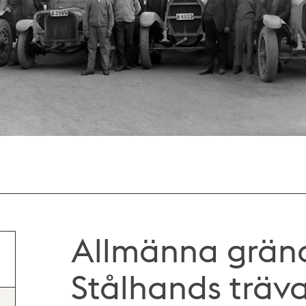
Allmänna gränd
Stålhands träv