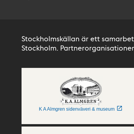
Stockholmskällan är ett samarbete
Stockholm. Partnerorganisationer 
K A Almgren sidenväveri & museum