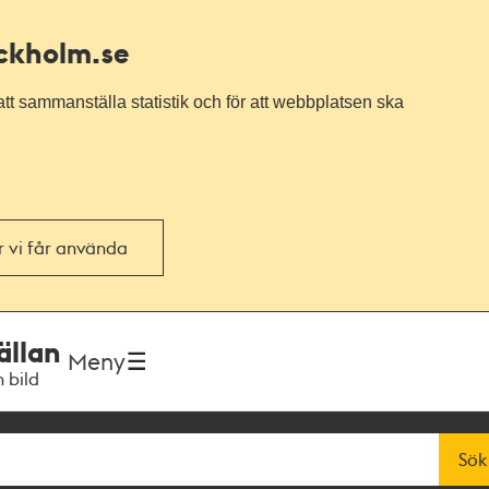
ockholm.se
tt sammanställa statistik och för att webbplatsen ska
or vi får använda
ällan
Meny
h bild
Sök