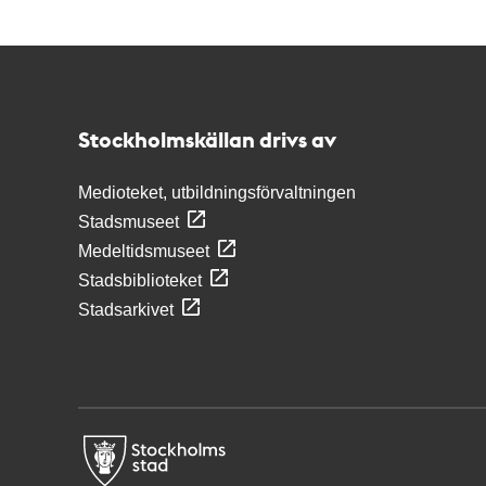
Kontakt
Stockholmskällan
Stockholmskällan drivs av
Medioteket, utbildningsförvaltningen
Stadsmuseet
Medeltidsmuseet
Stadsbiblioteket
Stadsarkivet