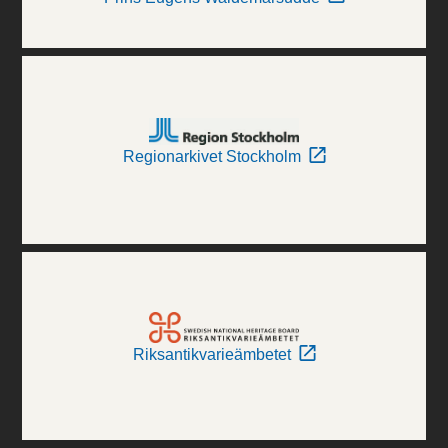
Regionarkivet Stockholm
Riksantikvarieämbetet