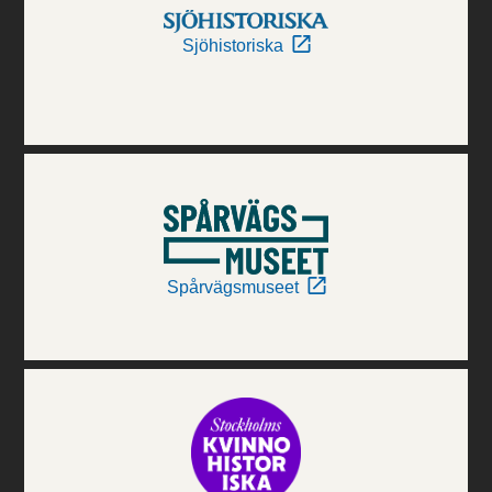
Sjöhistoriska
Spårvägsmuseet