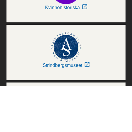
Kvinnohistoriska
Strindbergsmuseet
Thielska Galleriet