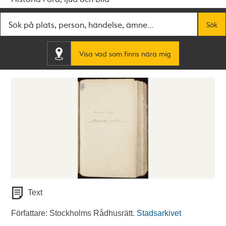
Fritextsök
Sök
Visa vad som finns nära mig
Text
Författare: Stockholms Rådhusrätt.
Stadsarkivet