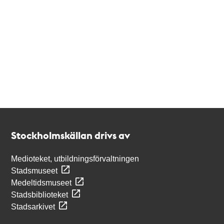
Kontakt
Stockholmskällan
Stockholmskällan drivs av
Medioteket, utbildningsförvaltningen
Stadsmuseet
Medeltidsmuseet
Stadsbiblioteket
Stadsarkivet