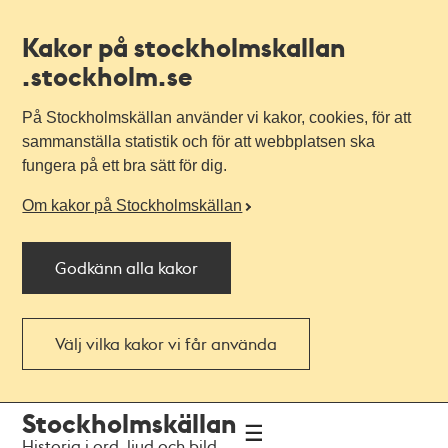
Kakor på stockholmskallan
.stockholm.se
På Stockholmskällan använder vi kakor, cookies, för att
sammanställa statistik och för att webbplatsen ska
fungera på ett bra sätt för dig.
Om kakor på Stockholmskällan
Godkänn alla kakor
Välj vilka kakor vi får använda
Till
Till
Stockholmskällan
navigationen
huvudinnehållet
Historia i ord, ljud och bild