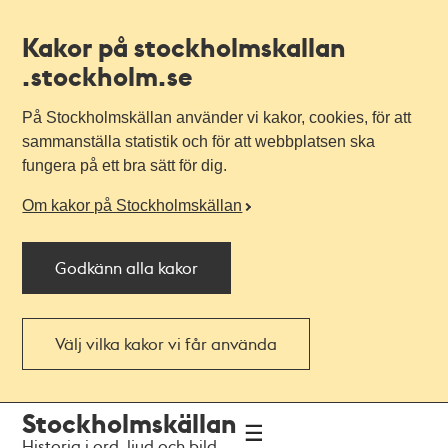
Kakor på stockholmskallan
.stockholm.se
På Stockholmskällan använder vi kakor, cookies, för att
sammanställa statistik och för att webbplatsen ska
fungera på ett bra sätt för dig.
Om kakor på Stockholmskällan
Godkänn alla kakor
Välj vilka kakor vi får använda
Till
Till
Stockholmskällan
navigationen
huvudinnehållet
Historia i ord, ljud och bild