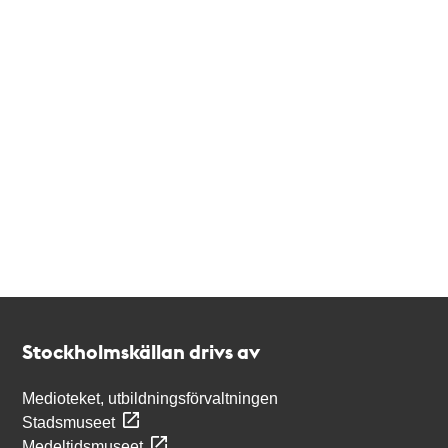
Kontakt
Stockholmskällan
Stockholmskällan drivs av
Medioteket, utbildningsförvaltningen
Stadsmuseet
Medeltidsmuseet