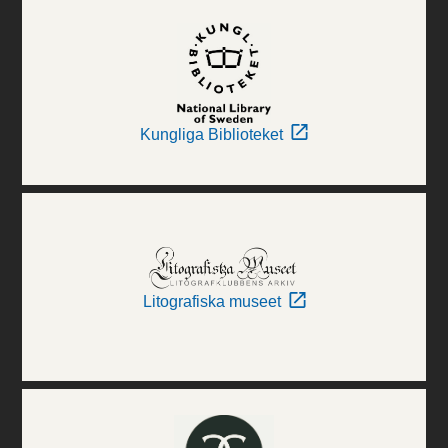
Kungliga Biblioteket
Litografiska museet