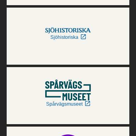
Sjöhistoriska
Spårvägsmuseet