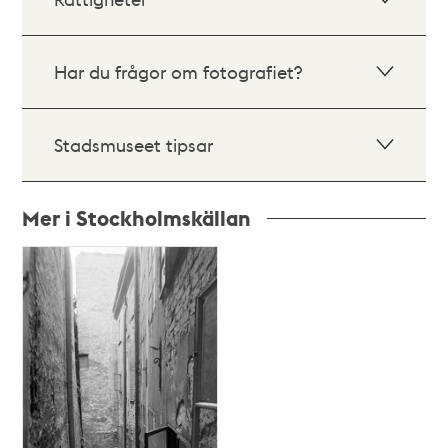
Har du frågor om fotografiet?
Stadsmuseet tipsar
Mer i Stockholmskällan
Relaterade
poster
och
teman