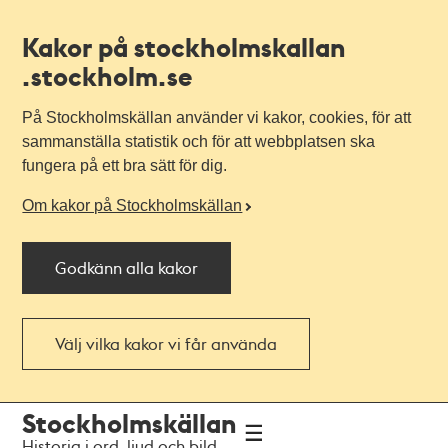
Kakor på stockholmskallan
.stockholm.se
På Stockholmskällan använder vi kakor, cookies, för att
sammanställa statistik och för att webbplatsen ska
fungera på ett bra sätt för dig.
Om kakor på Stockholmskällan
Godkänn alla kakor
Välj vilka kakor vi får använda
Till
Till
Stockholmskällan
navigationen
huvudinnehållet
Historia i ord, ljud och bild