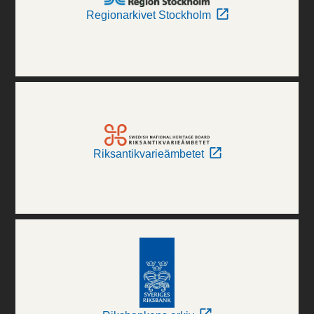
Regionarkivet Stockholm
Riksantikvarieämbetet