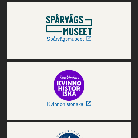
Spårvägsmuseet
Kvinnohistoriska