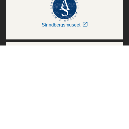
Strindbergsmuseet
Thielska Galleriet