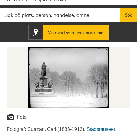
Fritextsök
Sök
Visa vad som finns nära mig
Foto
Fotograf: Curman, Carl (1833-1913).
Stadsmuseet