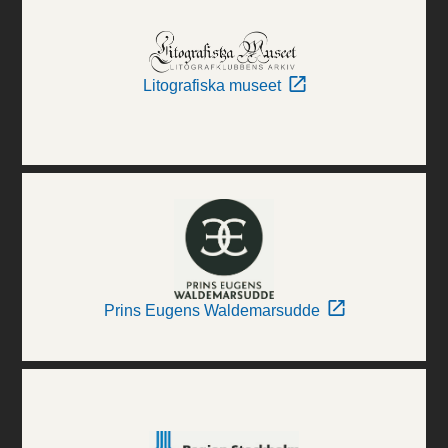
Litografiska museet
Prins Eugens Waldemarsudde