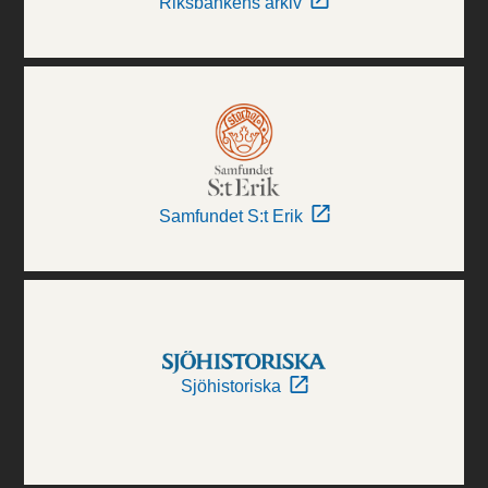
Riksbankens arkiv
Samfundet S:t Erik
Sjöhistoriska