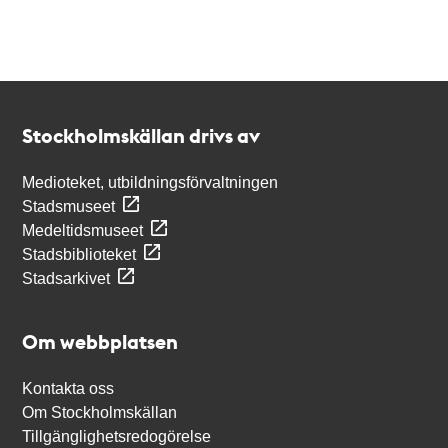
Kontakt
Stockholmskällan
Stockholmskällan drivs av
Medioteket, utbildningsförvaltningen
Stadsmuseet
Medeltidsmuseet
Stadsbiblioteket
Stadsarkivet
Om webbplatsen
Kontakta oss
Om Stockholmskällan
Tillgänglighetsredogörelse