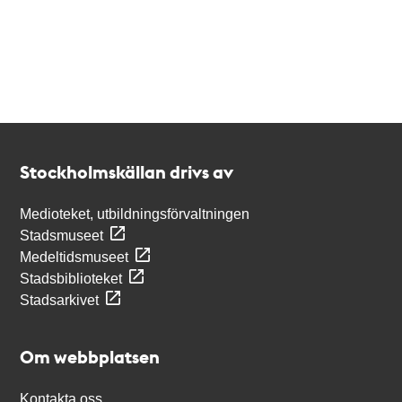
Kontakt
Stockholmskällan
Stockholmskällan drivs av
Medioteket, utbildningsförvaltningen
Stadsmuseet
Medeltidsmuseet
Stadsbiblioteket
Stadsarkivet
Om webbplatsen
Kontakta oss