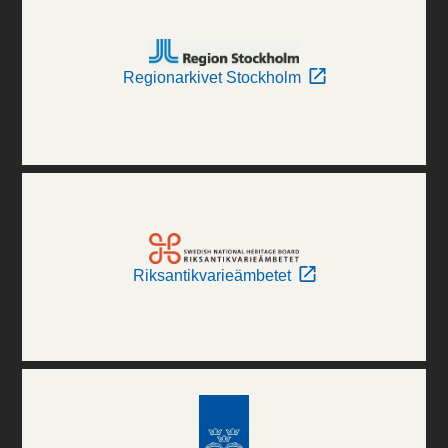
Regionarkivet Stockholm
Riksantikvarieämbetet