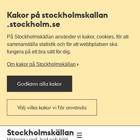
Kakor på stockholmskallan
.stockholm.se
På Stockholmskällan använder vi kakor, cookies, för att
sammanställa statistik och för att webbplatsen ska
fungera på ett bra sätt för dig.
Om kakor på Stockholmskällan
Godkänn alla kakor
Välj vilka kakor vi får använda
Till
Till
Stockholmskällan
navigationen
huvudinnehållet
Historia i ord, ljud och bild