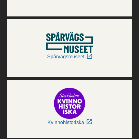
Spårvägsmuseet
Kvinnohistoriska