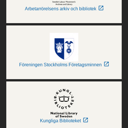
Arbetarrörelsens arkiv och bibliotek
Föreningen Stockholms Företagsminnen
Kungliga Biblioteket