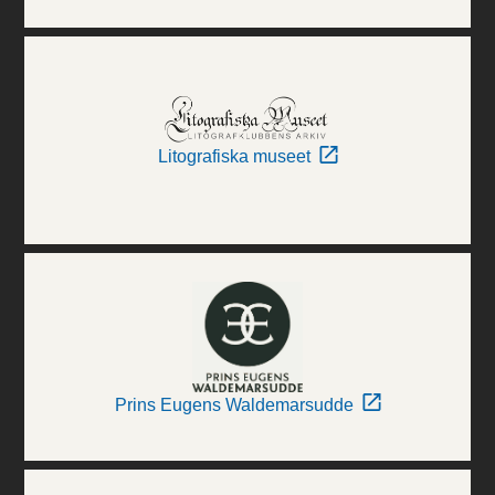
Litografiska museet
Prins Eugens Waldemarsudde