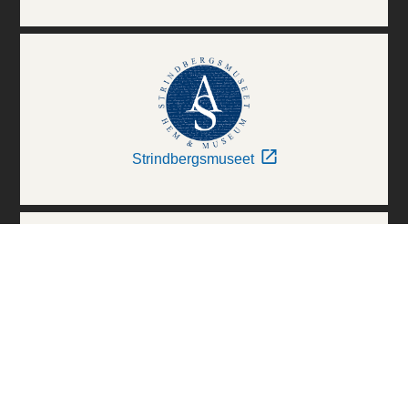
Strindbergsmuseet
Thielska Galleriet