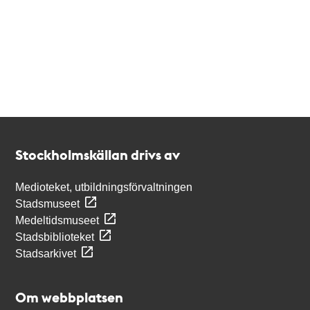
Kontakt
Stockholmskällan
Stockholmskällan drivs av
Medioteket, utbildningsförvaltningen
Stadsmuseet
Medeltidsmuseet
Stadsbiblioteket
Stadsarkivet
Om webbplatsen