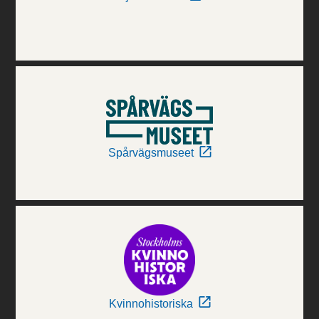
Spårvägsmuseet
Kvinnohistoriska