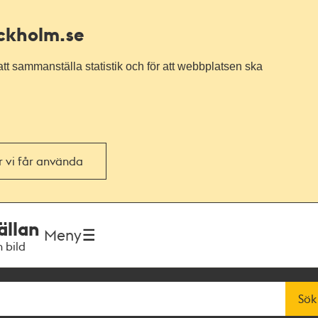
ockholm.se
tt sammanställa statistik och för att webbplatsen ska
or vi får använda
ällan
Meny
h bild
Sök