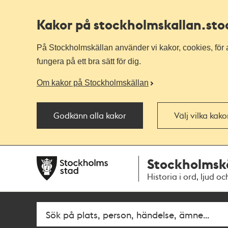
Kakor på stockholmskallan
.st
På Stockholmskällan använder vi kakor, cookies, för a
fungera på ett bra sätt för dig.
Om kakor på Stockholmskällan
Godkänn alla kakor
Välj vilka kak
Till
Till
Stockholmsk
navigationen
huvudinnehållet
Historia i ord, ljud oc
Fritextsök