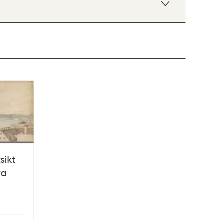
sikt
ra