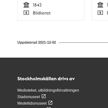
1843
Tid
Tid
Bildkonst
Typ
Typ
Uppdaterad
2021-12-02
Kontakt
Stockholmskällan
Stockholmskällan drivs av
Medioteket, utbildningsförvaltningen
Stadsmuseet
Medeltidsmuseet