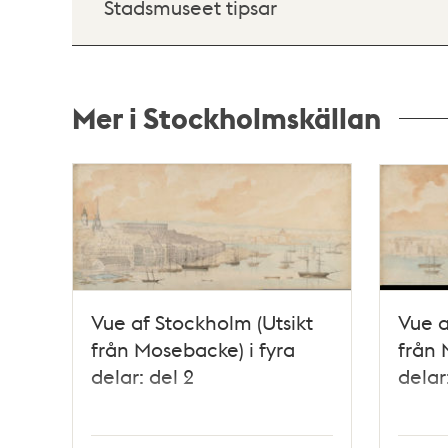
Stadsmuseet tipsar
Mer i Stockholmskällan
Relaterade
poster
och
teman
Vue af Stockholm (Utsikt
Vue a
från Mosebacke) i fyra
från 
delar: del 2
delar