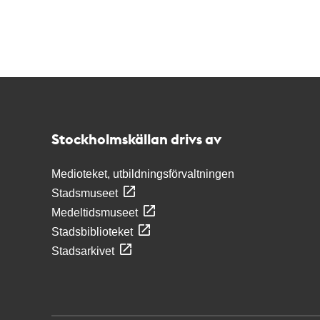
Kontakt
Stockholmskällan
Stockholmskällan drivs av
Medioteket, utbildningsförvaltningen
Stadsmuseet
Medeltidsmuseet
Stadsbiblioteket
Stadsarkivet