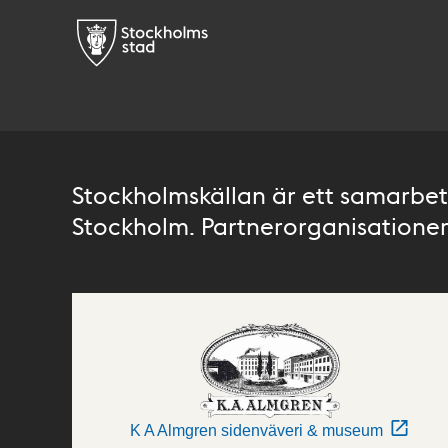
Stockholmskällan är ett samarbete
Stockholm. Partnerorganisationer 
K A Almgren sidenväveri & museum