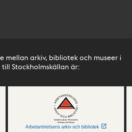
 mellan arkiv, bibliotek och museer i
till Stockholmskällan är:
Arbetarrörelsens arkiv och bibliotek