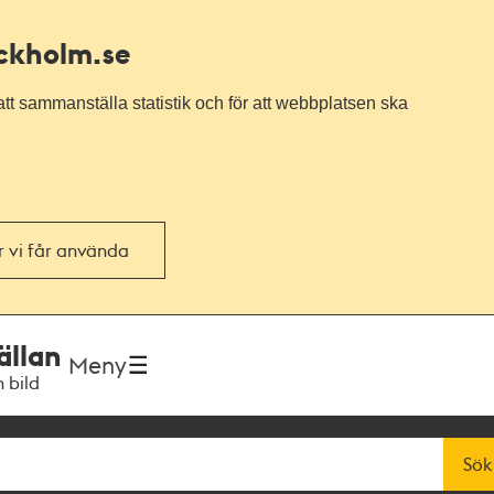
ockholm.se
tt sammanställa statistik och för att webbplatsen ska
or vi får använda
ällan
Meny
h bild
Sök