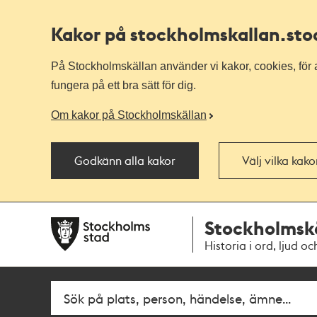
Kakor på stockholmskallan
.st
På Stockholmskällan använder vi kakor, cookies, för a
fungera på ett bra sätt för dig.
Om kakor på Stockholmskällan
Godkänn alla kakor
Välj vilka kak
Till
Till
Stockholmsk
navigationen
huvudinnehållet
Historia i ord, ljud oc
Fritextsök