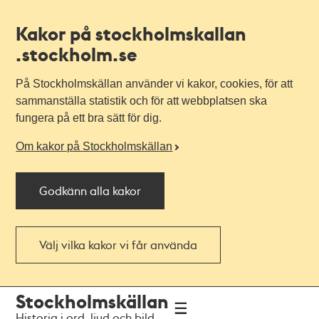
Kakor på stockholmskallan
.stockholm.se
På Stockholmskällan använder vi kakor, cookies, för att
sammanställa statistik och för att webbplatsen ska
fungera på ett bra sätt för dig.
Om kakor på Stockholmskällan
Godkänn alla kakor
Välj vilka kakor vi får använda
Till
Till
Stockholmskällan
navigationen
huvudinnehållet
Historia i ord, ljud och bild