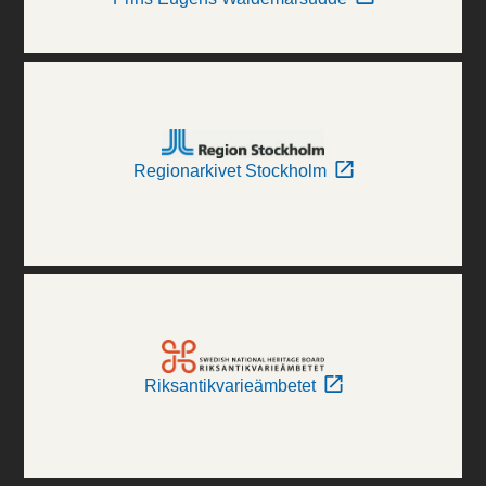
Regionarkivet Stockholm
Riksantikvarieämbetet