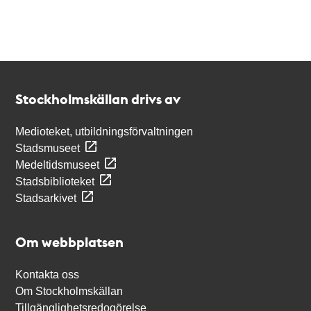
Kontakt
Stockholmskällan
Stockholmskällan drivs av
Medioteket, utbildningsförvaltningen
Stadsmuseet
Medeltidsmuseet
Stadsbiblioteket
Stadsarkivet
Om webbplatsen
Kontakta oss
Om Stockholmskällan
Tillgänglighetsredogörelse