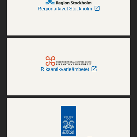
Regionarkivet Stockholm
Riksantikvarieämbetet