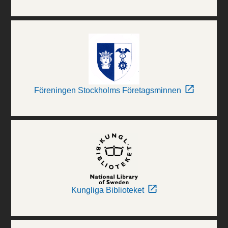
Föreningen Stockholms Företagsminnen
Kungliga Biblioteket