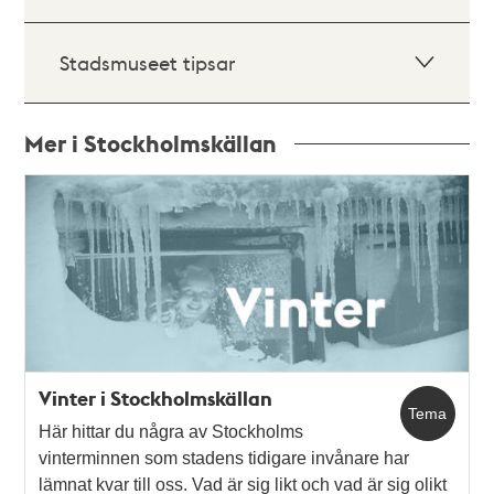
Stadsmuseet tipsar
Mer i Stockholmskällan
Relaterade
poster
och
teman
Vinter i Stockholmskällan
Tema
Här hittar du några av Stockholms
vinterminnen som stadens tidigare invånare har
lämnat kvar till oss. Vad är sig likt och vad är sig olikt