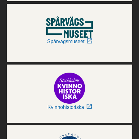
Spårvägsmuseet
Kvinnohistoriska