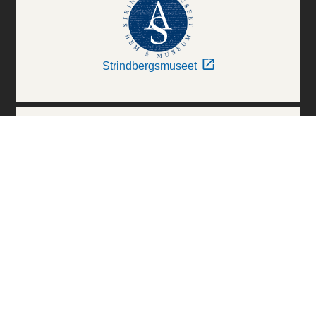
Strindbergsmuseet
Thielska Galleriet