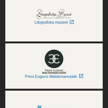
Litografiska museet
Prins Eugens Waldemarsudde