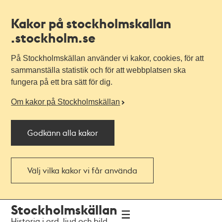
Kakor på stockholmskallan
.stockholm.se
På Stockholmskällan använder vi kakor, cookies, för att
sammanställa statistik och för att webbplatsen ska
fungera på ett bra sätt för dig.
Om kakor på Stockholmskällan
Godkänn alla kakor
Välj vilka kakor vi får använda
Till
Till
Stockholmskällan
navigationen
huvudinnehållet
Historia i ord, ljud och bild