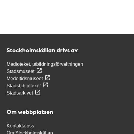
Kontakt
Stockholmskällan
Stockholmskällan drivs av
Medioteket, utbildningsförvaltningen
Stadsmuseet
Medeltidsmuseet
Stadsbiblioteket
Stadsarkivet
Om webbplatsen
Kontakta oss
Om Stockholmskällan