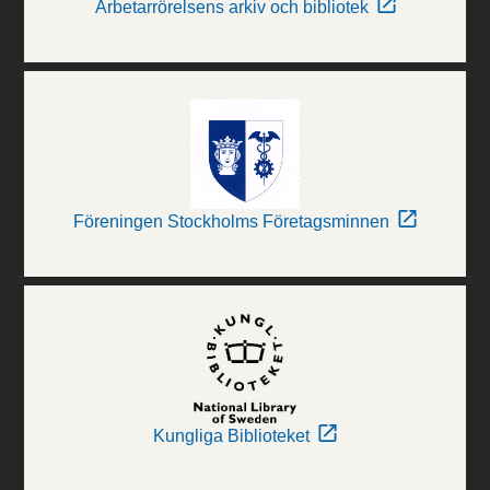
Arbetarrörelsens arkiv och bibliotek
Föreningen Stockholms Företagsminnen
Kungliga Biblioteket