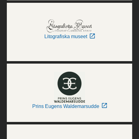
Litografiska museet
Prins Eugens Waldemarsudde