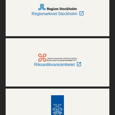
Regionarkivet Stockholm
Riksantikvarieämbetet