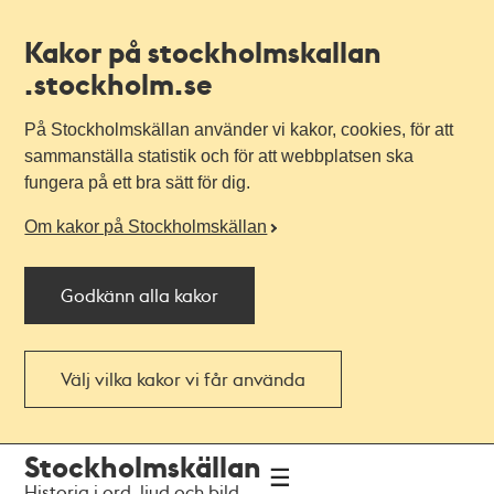
Kakor på stockholmskallan
.stockholm.se
På Stockholmskällan använder vi kakor, cookies, för att
sammanställa statistik och för att webbplatsen ska
fungera på ett bra sätt för dig.
Om kakor på Stockholmskällan
Godkänn alla kakor
Välj vilka kakor vi får använda
Till
Till
Stockholmskällan
navigationen
huvudinnehållet
Historia i ord, ljud och bild