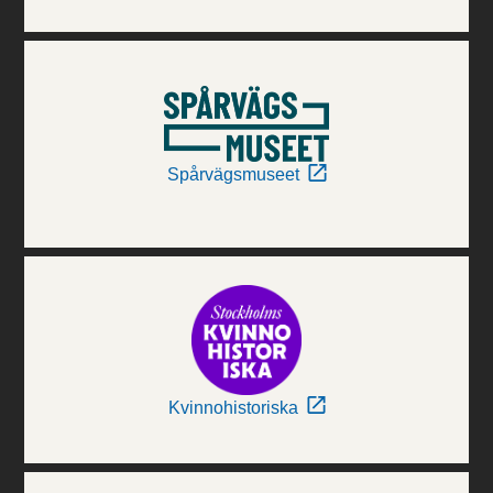
Spårvägsmuseet
Kvinnohistoriska