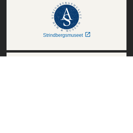
Strindbergsmuseet
Thielska Galleriet