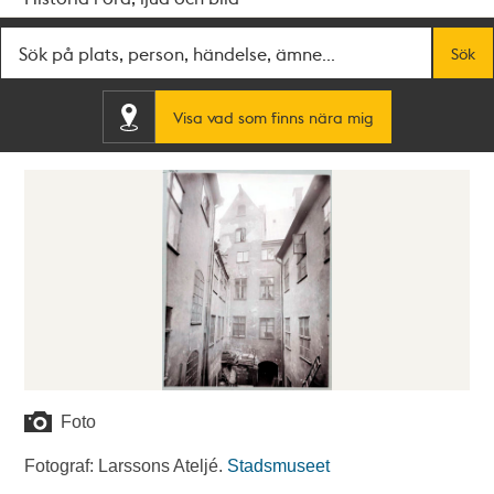
Fritextsök
Sök
Visa vad som finns nära mig
Foto
Fotograf: Larssons Ateljé.
Stadsmuseet